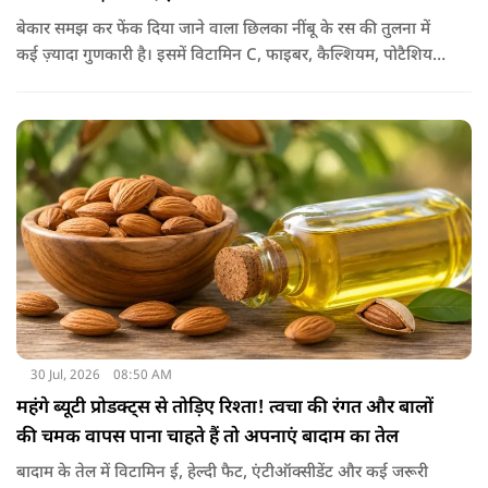
बेकार समझ कर फेंक दिया जाने वाला छिलका नींबू के रस की तुलना में
कई ज़्यादा गुणकारी है। इसमें विटामिन C, फाइबर, कैल्शियम, पोटैशियम
और शक्तिशाली एंटीऑक्सीडेंट्स मौजूद होते हैं। पोषक तत्वों से भरपूर इन
छिलकों को पानी में उबालकर या रात भर भिगोकर अगर इसका पानी पिया
जाए तो ये आपकी सेहत के लिए किसी संजीवनी की तरह काम करता है।
आइए जानते नींबू के छिलके के फायदे।
30 Jul, 2026
08:50 AM
महंगे ब्यूटी प्रोडक्ट्स से तोड़िए रिश्ता! त्वचा की रंगत और बालों
की चमक वापस पाना चाहते हैं तो अपनाएं बादाम का तेल
बादाम के तेल में विटामिन ई, हेल्दी फैट, एंटीऑक्सीडेंट और कई जरूरी