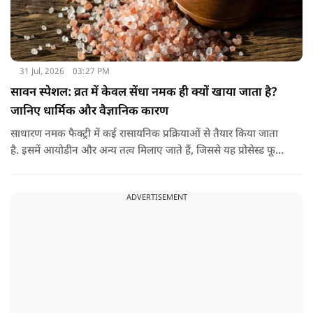
31 Jul, 2026
03:27 PM
सावन स्पेशल: व्रत में केवल सेंधा नमक ही क्यों खाया जाता है?
जानिए धार्मिक और वैज्ञानिक कारण
साधारण नमक फैक्ट्री में कई रासायनिक प्रक्रियाओं से तैयार किया जाता
है. इसमें आयोडीन और अन्य तत्व मिलाए जाते हैं, जिससे यह प्रोसेस्ड फूड
की श्रेणी में आ जाता है. वहीं, सेंधा नमक प्राकृतिक रूप से चट्टानों से
निकाला जाता है. इसे किसी बड़े रासायनिक प्रसंस्करण से नहीं गुजारा
ADVERTISEMENT
जाता, इसलिए इसे अधिक शुद्ध माना जाता है.