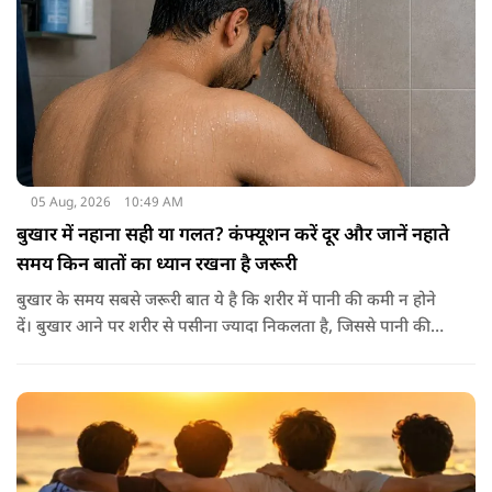
05 Aug, 2026
10:49 AM
बुखार में नहाना सही या गलत? कंफ्यूशन करें दूर और जानें नहाते
समय किन बातों का ध्यान रखना है जरूरी
बुखार के समय सबसे जरूरी बात ये है कि शरीर में पानी की कमी न होने
दें। बुखार आने पर शरीर से पसीना ज्यादा निकलता है, जिससे पानी की
कमी हो सकती है। इसलिए बार-बार पानी पीना चाहिए। इसके अलावा
नारियल पानी, ओआरएस, सूप, छाछ और दूसरे तरल पदार्थ भी फायदेमंद
होते हैं। खाने में हल्का और आसानी से पचने वाला भोजन जैसे खिचड़ी
और दलिया आदि लेना अच्छा माना जाता है।