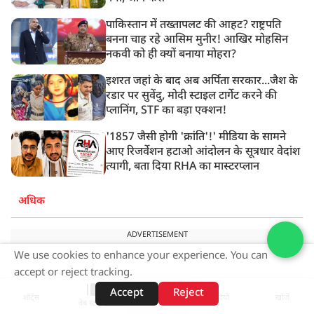
पाकिस्तान में तख्तापलट की आहट? राष्ट्रपति
बनना चाह रहे आसिम मुनीर! आखिर मोहसिन
नकवी को ही क्यों बनाया मोहरा?
इशरत जहां के बाद अब अर्पिता सरकार...जैश के
रडार पर सुवेंदु, मोदी स्टाइल टार्गेट करने की
प्लानिंग, STF का बड़ा एक्शन!
'1857 जैसी होगी 'क्रांति'!' मीडिया के सामने
आए रिजर्वेशन हटाओ आंदोलन के सूत्रधार वेदांश
त्यागी, बता दिया RHA का मास्टरप्लान
अधिक
ADVERTISEMENT
We use cookies to enhance your experience. You can
accept or reject tracking.
Accept
Reject
शॉर्ट्स
होम
वीडियो
खोजें
वेब स्टोरीज़