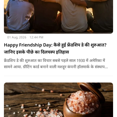
01 Aug, 2026
12:44 PM
Happy Friendship Day: कैसे हुई फ्रेंडशिप डे की शुरुआत?
जानिए इसके पीछे का दिलचस्प इतिहास
फ्रेंडशिप डे की शुरुआत का विचार सबसे पहले साल 1930 में अमेरिका में
सामने आया. ग्रीटिंग कार्ड बनाने वाली मशहूर कंपनी हॉलमार्क के संस्थापक
जॉयस हॉल ने सुझाव दिया कि दोस्तों के नाम भी एक खास दिन होना
चाहिए.