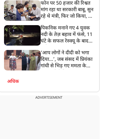
फोन पर 50 हजार की रिश्वत
बेटी को गोद लें प्रधानमंत्री
मांग रहा था सरकारी बाबू, सुन
रहे थे मंत्री, फिर जो किया, वो
सोशल मीडिया पर छा गया
पिकनिक मनाने गए 4 युवक
नदी के तेज़ बहाव में फंसे, 11
घंटे के सफल रेस्क्यू के बाद
बची जान
‘आप लोगों ने दीदी को भगा
दिया…’, जब संसद में प्रियंका
गांधी से भिड़ गए ममता के
सांसद, देखें दिलचस्प Video
अधिक
ADVERTISEMENT