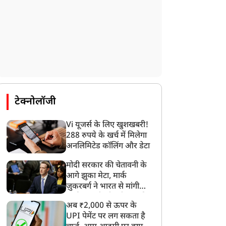
टेक्नोलॉजी
Vi यूजर्स के लिए खुशखबरी!
288 रुपये के खर्च में मिलेगा
अनलिमिटेड कॉलिंग और डेटा
मोदी सरकार की चेतावनी के
आगे झुका मेटा, मार्क
ज़ुकरबर्ग ने भारत से मांगी
माफ़ी, गलती भी स्वीकार की
धर्म ज्ञान
धर्म ज्ञान
अब ₹2,000 से ऊपर के
UPI पेमेंट पर लग सकता है