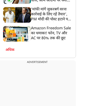
चार्ज, आम आदमी पर क्या
होगा असर?
‘मांफी मांगें जुकरबर्ग वरना
कार्रवाई के लिए रहें तैयार’,
PM मोदी की पोस्ट हटाने पर
Panchang 1 August
मीन रशि वालों के धन लाभ के
संसदीय समिति ने Meta को
026: सावन कृष्ण तृतीया पर
योग, कुंभ राशि वालों के
Amazon Freedom Sale
लगाई फटकार
िव-पार्वती पूजा का महत्व,
प्रमोशन के योग हैं, जानें आज
का धमाका! फोन, TV और
ानें शुभ मुहूर्त और राहुकाल
आपका दिन कैसा रहेगा
AC पर 80% तक की छूट
अधिक
ADVERTISEMENT