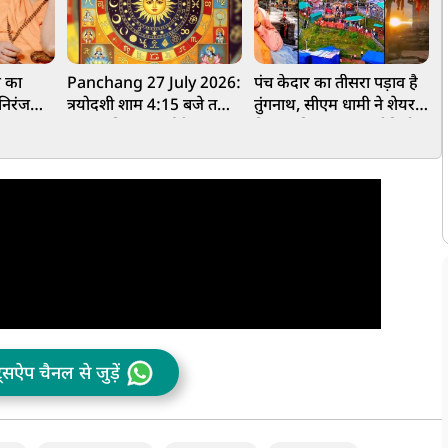
ाण का
Panchang 27 July 2026:
पंच केदार का तीसरा पड़ाव है
 निरंजनी
त्रयोदशी शाम 4:15 बजे तक,
तुंगनाथ, सीएम धामी ने शेयर
2
जजया-विजया पार्वती व्रत का
किया मंदिर का भव्य वीडियो
श
शुभारंग, जानें शुभ मुहूर्त,
ज
ाराज
राहुकाल और नक्षत्र
ट्सऐप चैनल से जुड़ें