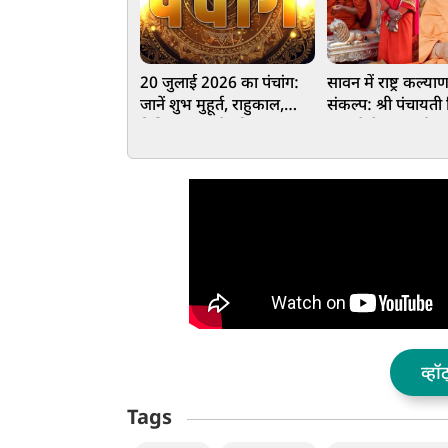
20 जुलाई 2026 का पंचांग:
सावन में राष्ट्र कल्य
जानें शुभ मुहूर्त, राहुकाल,
संकल्प: श्री पंचायती
तिथि, नक्षत्र और दिशाशूल
अखाड़े के आचार्य
महामंडलेश्वर स्वामी
कैलाशानन्द गिरि मह
करेंगे रुद्राभिषेक
व्हॉ
Tags