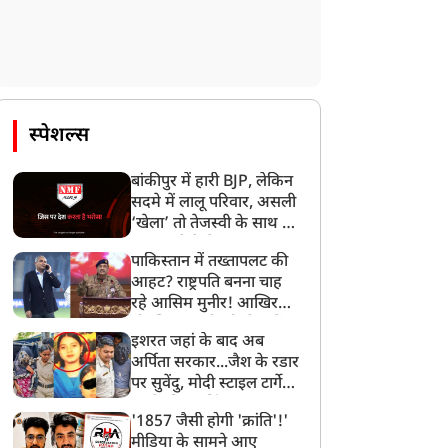
स्पेशल्स
बांकीपुर में हारी BJP, लेकिन
सदमे में लालू परिवार, असली
‘खेला’ तो तेजस्वी के साथ हो
गया, जानें कैसे
पाकिस्तान में तख्तापलट की
आहट? राष्ट्रपति बनना चाह
रहे आसिम मुनीर! आखिर
मोहसिन नकवी को ही क्यों
इशरत जहां के बाद अब
बनाया मोहरा?
अर्पिता सरकार...जैश के रडार
पर सुवेंदु, मोदी स्टाइल टार्गेट
करने की प्लानिंग, STF का
'1857 जैसी होगी 'क्रांति'!'
बड़ा एक्शन!
मीडिया के सामने आए