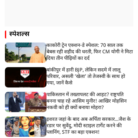
स्पेशल्स
काकोरी ट्रेन एक्शन-डे स्पेशल: 70 साल तक
बेबस रही शहीद की धरती, फिर CM योगी ने मिटा
दिया तीन पीढ़ियों का दर्द
बांकीपुर में हारी BJP, लेकिन सदमे में लालू
परिवार, असली ‘खेला’ तो तेजस्वी के साथ हो
गया, जानें कैसे
पाकिस्तान में तख्तापलट की आहट? राष्ट्रपति
बनना चाह रहे आसिम मुनीर! आखिर मोहसिन
नकवी को ही क्यों बनाया मोहरा?
इशरत जहां के बाद अब अर्पिता सरकार...जैश के
रडार पर सुवेंदु, मोदी स्टाइल टार्गेट करने की
प्लानिंग, STF का बड़ा एक्शन!