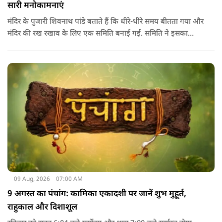
सारी मनोकामनाएं
मंदिर के पुजारी शिवनाथ पांडे बताते हैं कि धीरे-धीरे समय बीतता गया और
मंदिर की रख रखाव के लिए एक समिति बनाई गई. समिति ने इसका
दोबारा से निर्माण करवाया। शहर की आबादी बढ़ती गई और यह मंदिर
शहर के बीच में आ गया. चमत्‍कारों के बारे में बात करते हुए पुजारी ने कहा
कि यहां हर रोज नए चमत्‍कार समाने आते है.
09 Aug, 2026
07:00 AM
9 अगस्त का पंचांग: कामिका एकादशी पर जानें शुभ मुहूर्त,
राहुकाल और दिशाशूल