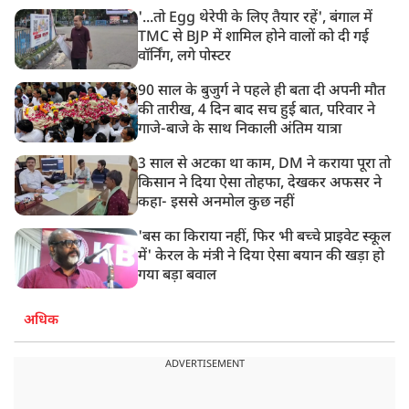
'...तो Egg थेरेपी के लिए तैयार रहें', बंगाल में
TMC से BJP में शामिल होने वालों को दी गई
वॉर्निंग, लगे पोस्टर
90 साल के बुजुर्ग ने पहले ही बता दी अपनी मौत
की तारीख, 4 दिन बाद सच हुई बात, परिवार ने
गाजे-बाजे के साथ निकाली अंतिम यात्रा
3 साल से अटका था काम, DM ने कराया पूरा तो
किसान ने दिया ऐसा तोहफा, देखकर अफसर ने
कहा- इससे अनमोल कुछ नहीं
'बस का किराया नहीं, फिर भी बच्चे प्राइवेट स्कूल
में' केरल के मंत्री ने दिया ऐसा बयान की खड़ा हो
गया बड़ा बवाल
अधिक
ADVERTISEMENT