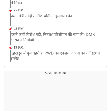
में निधन
7:25 PM
प्रधानमंत्री मोदी से CM योगी ने मुलाकात की
6:48 PM
हमने कभी विरोध नहीं, निष्पक्ष परिसीमन की मांग की- DMK
सांसद कनिमोझी
6:19 PM
देहरादुन में पुल बहते ही PWD का एक्शन, कंपनी का रजिस्ट्रेशन
सस्पेंड
3:09 PM
खराब मौसम की चेतावनी के कारण अमरनाथ यात्रा स्थगित
ADVERTISEMENT
2:51 PM
JPSC-JSSC को लेकर बेनतीजा रही सरकार और छात्रों के बीच
दूसरे दौर की बातचीत, आंदोलन तेज
1:55 PM
प्रयागराज पहुंचे राहुल गांधी, ‘छात्रों की गूंज’ कार्यक्रम में होंगे