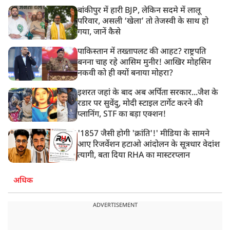
बांकीपुर में हारी BJP, लेकिन सदमे में लालू
परिवार, असली ‘खेला’ तो तेजस्वी के साथ हो
गया, जानें कैसे
पाकिस्तान में तख्तापलट की आहट? राष्ट्रपति
बनना चाह रहे आसिम मुनीर! आखिर मोहसिन
नकवी को ही क्यों बनाया मोहरा?
इशरत जहां के बाद अब अर्पिता सरकार...जैश के
रडार पर सुवेंदु, मोदी स्टाइल टार्गेट करने की
प्लानिंग, STF का बड़ा एक्शन!
'1857 जैसी होगी 'क्रांति'!' मीडिया के सामने
आए रिजर्वेशन हटाओ आंदोलन के सूत्रधार वेदांश
त्यागी, बता दिया RHA का मास्टरप्लान
अधिक
ADVERTISEMENT