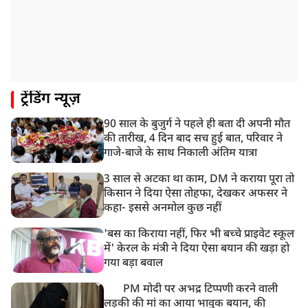
शामिल
12:47 PM
मेरठ में CM योगी आदित्यनाथ ने कांवड़ यात्रियों का किया स्वागत
11:04 AM
ट्रेंडिंग न्यूज़
असम बाढ़: 13 जिलों में 15 लाख से ज्यादा लोग प्रभावित, मृतकों
की संख्या 98 तक पहुंची
90 साल के बुजुर्ग ने पहले ही बता दी अपनी मौत
10:21 AM
की तारीख, 4 दिन बाद सच हुई बात, परिवार ने
हिमाचल के चंबा में बड़ा सड़क हादसा, 7 यात्रियों की मौत; 11
गाजे-बाजे के साथ निकाली अंतिम यात्रा
घायल
3 साल से अटका था काम, DM ने कराया पूरा तो
किसान ने दिया ऐसा तोहफा, देखकर अफसर ने
कहा- इससे अनमोल कुछ नहीं
'बस का किराया नहीं, फिर भी बच्चे प्राइवेट स्कूल
में' केरल के मंत्री ने दिया ऐसा बयान की खड़ा हो
गया बड़ा बवाल
PM मोदी पर अभद्र टिप्पणी करने वाली
लड़की की मां का आया भावुक बयान, की