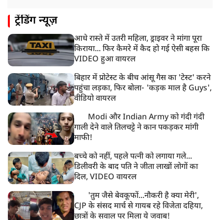
10:21 AM
ट्रेंडिंग न्यूज़
हिमाचल के चंबा में बड़ा सड़क हादसा, 7 यात्रियों की मौत; 11
घायल
आधे रास्ते में उतरी महिला, ड्राइवर ने मांगा पूरा
9:23 AM
किराया... फिर कैमरे में कैद हो गई ऐसी बहस कि
सलमान खान के घर के बाहर ड्यूटी पर तैनात पुलिसकर्मी की मौत,
VIDEO हुआ वायरल
अचानक बिगड़ी थी तबीयत
बिहार में प्रोटेस्ट के बीच आंसू गैस का 'टेस्ट' करने
पहुंचा लड़का, फिर बोला- 'कड़क माल है Guys',
वीडियो वायरल
Modi और Indian Army को गंदी गंदी
गाली देने वाले तिलचट्टे ने कान पकड़कर मांगी
माफी!
बच्चे को नहीं, पहले पत्नी को लगाया गले...
डिलीवरी के बाद पति ने जीता लाखों लोगों का
दिल, VIDEO वायरल
'तुम जैसे बेवकूफों...नौकरी है क्या मेरी',
CJP के संसद मार्च से गायब रहे विजेता दहिया,
छात्रों के सवाल पर मिला ये जवाब!