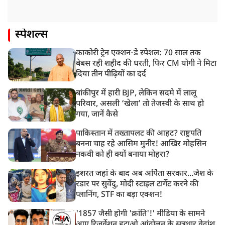
स्पेशल्स
काकोरी ट्रेन एक्शन-डे स्पेशल: 70 साल तक
बेबस रही शहीद की धरती, फिर CM योगी ने मिटा
दिया तीन पीढ़ियों का दर्द
बांकीपुर में हारी BJP, लेकिन सदमे में लालू
परिवार, असली ‘खेला’ तो तेजस्वी के साथ हो
गया, जानें कैसे
पाकिस्तान में तख्तापलट की आहट? राष्ट्रपति
बनना चाह रहे आसिम मुनीर! आखिर मोहसिन
नकवी को ही क्यों बनाया मोहरा?
इशरत जहां के बाद अब अर्पिता सरकार...जैश के
रडार पर सुवेंदु, मोदी स्टाइल टार्गेट करने की
प्लानिंग, STF का बड़ा एक्शन!
'1857 जैसी होगी 'क्रांति'!' मीडिया के सामने
आए रिजर्वेशन हटाओ आंदोलन के सूत्रधार वेदांश