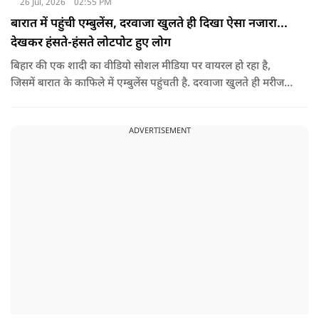
26 Jul, 2026
02:55 PM
बारात में पहुंची एम्बुलेंस, दरवाजा खुलते ही दिखा ऐसा नजारा...
देखकर हंसते-हंसते लोटपोट हुए लोग
बिहार की एक शादी का वीडियो सोशल मीडिया पर वायरल हो रहा है,
जिसमें बारात के काफिले में एम्बुलेंस पहुंचती है. दरवाजा खुलते ही मरीज
की जगह सज-धजकर बैठे बाराती निकलते हैं, जिसे देखकर लोग अपनी
हंसी नहीं रोक पा रहे हैं.
ADVERTISEMENT