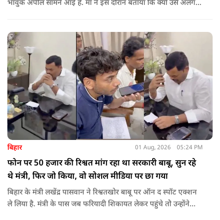
भावुक अपील सामने आई है. मां ने इस दौरान बताया कि क्यों उसे अलग
जगह पर रखने की जरूरत है ताकि कोई उनके साथ कुछ भी करे, अनहोनी
हो जाए और दोष प्रधानमंत्री पर डाल दे. इतना ही नहीं उन्होंने अपनी बेटी
को गोद लेने के लिए पीएम से अपील भी की है.
बिहार
01 Aug, 2026
05:24 PM
फोन पर 50 हजार की रिश्वत मांग रहा था सरकारी बाबू, सुन रहे
थे मंत्री, फिर जो किया, वो सोशल मीडिया पर छा गया
बिहार के मंत्री लखेंद्र पासवान ने रिश्वतखोर बाबू पर ऑन द स्पॉट एक्शन
ले लिया है. मंत्री के पास जब फरियादी शिकायत लेकर पहुंचे तोे उन्होंने
अपने सामने ही ऑपरेटर को कॉल लगाने के लिए कहा.