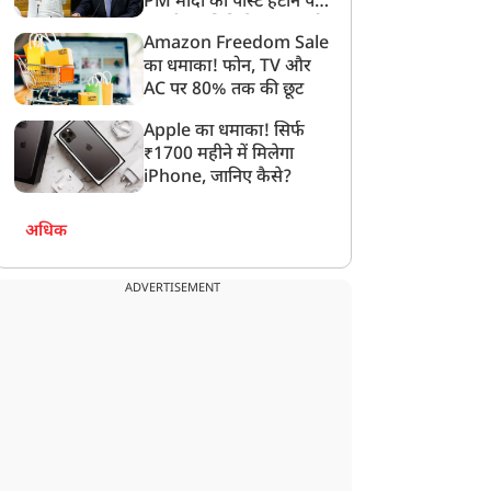
PM मोदी की पोस्ट हटाने पर
संसदीय समिति ने Meta को
Amazon Freedom Sale
लगाई फटकार
का धमाका! फोन, TV और
AC पर 80% तक की छूट
Apple का धमाका! सिर्फ
₹1700 महीने में मिलेगा
iPhone, जानिए कैसे?
अधिक
ADVERTISEMENT