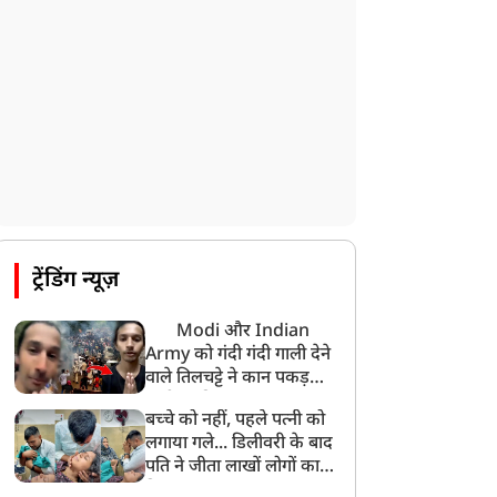
मोहन भगवत मुंबई में Gen-Z और Gen
Alpha से करेंगे बातचीत
ट्रेंडिंग न्यूज़
Modi और Indian
Army को गंदी गंदी गाली देने
वाले तिलचट्टे ने कान पकड़कर
मांगी माफी!
बच्चे को नहीं, पहले पत्नी को
लगाया गले... डिलीवरी के बाद
पति ने जीता लाखों लोगों का
दिल, VIDEO वायरल