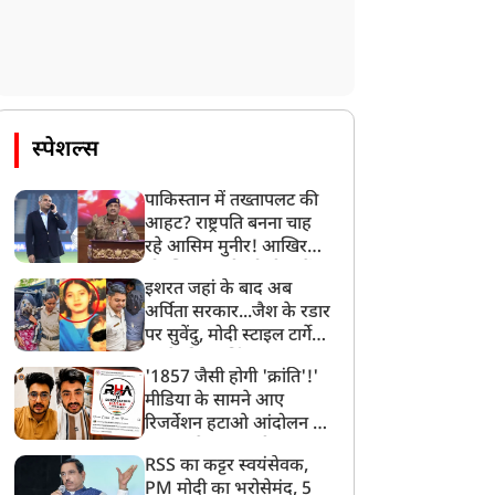
स्पेशल्स
पाकिस्तान में तख्तापलट की
आहट? राष्ट्रपति बनना चाह
रहे आसिम मुनीर! आखिर
मोहसिन नकवी को ही क्यों
इशरत जहां के बाद अब
बनाया मोहरा?
अर्पिता सरकार...जैश के रडार
पर सुवेंदु, मोदी स्टाइल टार्गेट
करने की प्लानिंग, STF का
'1857 जैसी होगी 'क्रांति'!'
बड़ा एक्शन!
मीडिया के सामने आए
रिजर्वेशन हटाओ आंदोलन के
ट्रेंडिंग न्यूज़
ट्रेंडिंग न्यूज़
सूत्रधार वेदांश त्यागी, बता
RSS का कट्टर स्वयंसेवक,
दिया RHA का मास्टरप्लान
PM मोदी का भरोसेमंद, 5