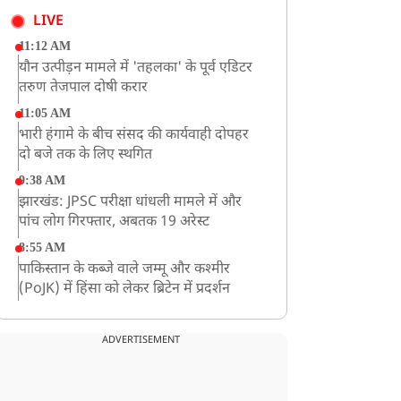
LIVE
11:12 AM
यौन उत्पीड़न मामले में 'तहलका' के पूर्व एडिटर
तरुण तेजपाल दोषी करार
11:05 AM
भारी हंगामे के बीच संसद की कार्यवाही दोपहर
दो बजे तक के लिए स्थगित
9:38 AM
झारखंड: JPSC परीक्षा धांधली मामले में और
पांच लोग गिरफ्तार, अबतक 19 अरेस्ट
8:55 AM
पाकिस्तान के कब्जे वाले जम्मू और कश्मीर
(PoJK) में हिंसा को लेकर ब्रिटेन में प्रदर्शन
8:50 AM
बसपा के इकलौते विधायक उमाशंकर सिंह का देर
ADVERTISEMENT
रात निधन, आज बलिया में होगा अंतिम संस्कार
8:24 AM