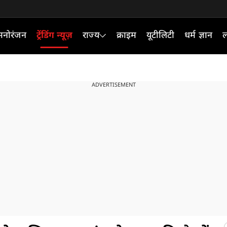
मनोरंजन
ट्रेंडिंग न्यूज़
राज्य
क्राइम
यूटीलिटी
धर्म ज्ञान
ल
ADVERTISEMENT