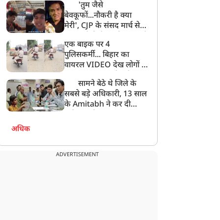
'तुम जैसे
बेवकूफों...नौकरी है क्या
मेरी', CJP के संसद मार्च से
गायब रहे विजेता दहिया, छात्रों
एक बाइक पर 4
के सवाल पर मिला ये जवाब!
पुलिसकर्मी... बिहार का
वायरल VIDEO देख लोगों ने
पूछा-क्या इनका भी कटेगा
सामने बेठे थे जिले के
चालान?
सबसे बड़े अधिकारी, 13 साल
के Amitabh ने कर दी
कमिशन की बात!
अधिक
ADVERTISEMENT