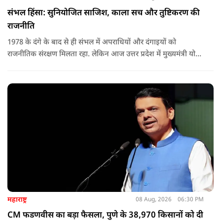
संभल हिंसा: सुनियोजित साजिश, काला सच और तुष्टिकरण की
राजनीति
1978 के दंगे के बाद से ही संभल में अपराधियों और दंगाइयों को
राजनीतिक संरक्षण मिलता रहा. लेकिन आज उत्तर प्रदेश में मुख्यमंत्री योगी
आदित्यनाथ के नेतृत्व में कानून का राज स्थापित है. 24 नवंबर 2024 की
घटना में सरकार ने यह संदेश स्पष्ट कर दिया कि चाहे कोई कितना भी बड़ा
नेता या सांसद क्यों न हो, यदि वह राज्य की शांति और सुरक्षा से खिलवाड़
करेगा, तो उसे बख्शा नहीं जाएगा.
महाराष्ट्र
08 Aug, 2026
06:30 PM
CM फडणवीस का बड़ा फैसला, पुणे के 38,970 किसानों को दी