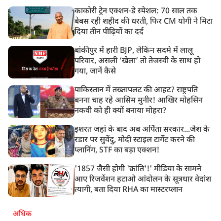
काकोरी ट्रेन एक्शन-डे स्पेशल: 70 साल तक
बेबस रही शहीद की धरती, फिर CM योगी ने मिटा
दिया तीन पीढ़ियों का दर्द
बांकीपुर में हारी BJP, लेकिन सदमे में लालू
परिवार, असली ‘खेला’ तो तेजस्वी के साथ हो
गया, जानें कैसे
पाकिस्तान में तख्तापलट की आहट? राष्ट्रपति
बनना चाह रहे आसिम मुनीर! आखिर मोहसिन
नकवी को ही क्यों बनाया मोहरा?
इशरत जहां के बाद अब अर्पिता सरकार...जैश के
रडार पर सुवेंदु, मोदी स्टाइल टार्गेट करने की
प्लानिंग, STF का बड़ा एक्शन!
'1857 जैसी होगी 'क्रांति'!' मीडिया के सामने
आए रिजर्वेशन हटाओ आंदोलन के सूत्रधार वेदांश
त्यागी, बता दिया RHA का मास्टरप्लान
अधिक