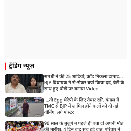
JPSC परीक्षा विवाद: अनशन पर बैठे छात्र नेता देवेंद्र महतो की
तबीयत बिगड़ी
10:44 AM
रांचीः छात्रों के समर्थन में विधायक जयराम महतो ने शुरू किया
निर्जला उपवास
10:42 AM
NIA ने मलप्पुरम विस्फोटक केस में मुख्य साजिशकर्ता को
गिरफ्तार किया
8:26 AM
ट्रेंडिंग न्यूज़
PM मोदी को आया अमेरिकी उपराष्ट्रपति जेडी वेंस का फोन,
रणनीतिक मुद्दों पर हुई बात
समधी ने की 25 शादियां, फ्रॉड निकला दामाद…
8:23 AM
BJP विधायक ने रो-रोकर बयां किया दर्द, बेटी के
रांची: छात्रों और झारखंड सरकार के बीच आज होगी तीसरे दौर
साथ हुए धोखे पर बनाया Video
की बातचीत
'...तो Egg थेरेपी के लिए तैयार रहें', बंगाल में
TMC से BJP में शामिल होने वालों को दी गई
वॉर्निंग, लगे पोस्टर
90 साल के बुजुर्ग ने पहले ही बता दी अपनी मौत
की तारीख, 4 दिन बाद सच हुई बात, परिवार ने