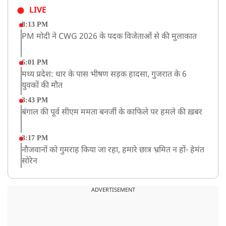
LIVE
8:13 PM
PM मोदी ने CWG 2026 के पदक विजेताओं से की मुलाकात
6:01 PM
मध्य प्रदेश: धार के पास भीषण सड़क हादसा, गुजरात के 6
युवकों की मौत
3:43 PM
बंगाल की पूर्व सीएम ममता बनर्जी के काफिले पर हमले की ख़बर
3:17 PM
नौजवानों को गुमराह किया जा रहा, हमारे छात्र भ्रमित न हों- हेमंत
सोरेन
2:03 PM
बारामती में निजी ट्रेनिंग विमान दुर्घटनाग्रस्त, किसी के घायल होने
ADVERTISEMENT
की कोई सूचना नहीं
12:16 PM