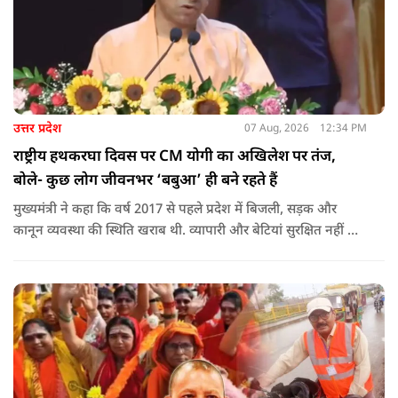
उत्तर प्रदेश
07 Aug, 2026
12:34 PM
राष्ट्रीय हथकरघा दिवस पर CM योगी का अखिलेश पर तंज,
बोले- कुछ लोग जीवनभर ‘बबुआ’ ही बने रहते हैं
मुख्यमंत्री ने कहा कि वर्ष 2017 से पहले प्रदेश में बिजली, सड़क और
कानून व्यवस्था की स्थिति खराब थी. व्यापारी और बेटियां सुरक्षित नहीं थीं.
उन्होंने आरोप लगाया कि उस समय विकास के बजाय वोट बैंक की
राजनीति होती थी, जिसका सबसे अधिक नुकसान गरीबों, कारीगरों और
हस्तशिल्पियों को उठाना पड़ा.