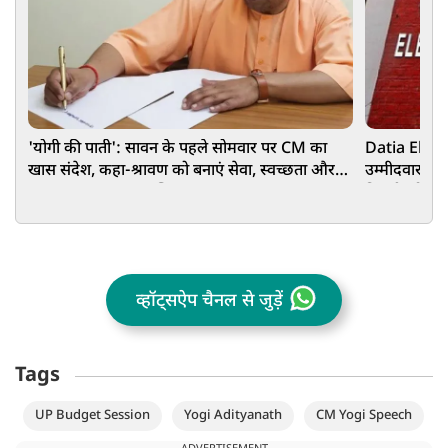
'योगी की पाती': सावन के पहले सोमवार पर CM का
Datia Electio
खास संदेश, कहा-श्रावण को बनाएं सेवा, स्वच्छता और
उम्मीदवार घन
जल संरक्षण का जनअभियान
तिवारी को 601
व्हॉट्सऐप चैनल से जुड़ें
Tags
UP Budget Session
Yogi Adityanath
CM Yogi Speech