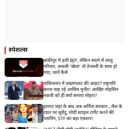
स्पेशल्स
बांकीपुर में हारी BJP, लेकिन सदमे में लालू
परिवार, असली ‘खेला’ तो तेजस्वी के साथ हो
गया, जानें कैसे
पाकिस्तान में तख्तापलट की आहट? राष्ट्रपति
बनना चाह रहे आसिम मुनीर! आखिर मोहसिन
नकवी को ही क्यों बनाया मोहरा?
इशरत जहां के बाद अब अर्पिता सरकार...जैश के
रडार पर सुवेंदु, मोदी स्टाइल टार्गेट करने की
प्लानिंग, STF का बड़ा एक्शन!