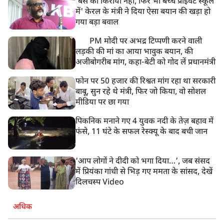
'बस का किराया नहीं, फिर भी बच्चे प्राइवेट स्कूल
में' केरल के मंत्री ने दिया ऐसा बयान की खड़ा हो
गया बड़ा बवाल
PM मोदी पर अभद्र टिप्पणी करने वाली
लड़की की मां का आया भावुक बयान, की
अजीबोगरीब मांग, कहा-बेटी को गोद लें प्रधानमंत्री
फोन पर 50 हजार की रिश्वत मांग रहा था सरकारी
बाबू, सुन रहे थे मंत्री, फिर जो किया, वो सोशल
मीडिया पर छा गया
पिकनिक मनाने गए 4 युवक नदी के तेज़ बहाव में
फंसे, 11 घंटे के सफल रेस्क्यू के बाद बची जान
‘आप लोगों ने दीदी को भगा दिया…’, जब संसद
में प्रियंका गांधी से भिड़ गए ममता के सांसद, देखें
दिलचस्प Video
अधिक