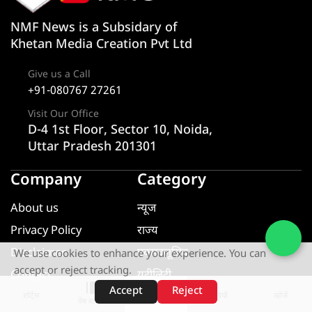
NMF News is a Subsidary of
Khetan Media Creation Pvt Ltd
Give us a Call
+91-080767 27261
Visit Our Office
D-4 1st Floor, Sector 10, Noida,
Uttar Pradesh 201301
Company
Category
About us
न्यूज
Privacy Policy
राज्य
Disclaimer
एक्सक्लूसिव
We use cookies to enhance your experience. You can
accept or reject tracking.
Contact
यूटीलिटी
Accept
Reject
खेल
शॉर्ट्स
होम
वीडियो
खोजें
वेब स्टोरीज़