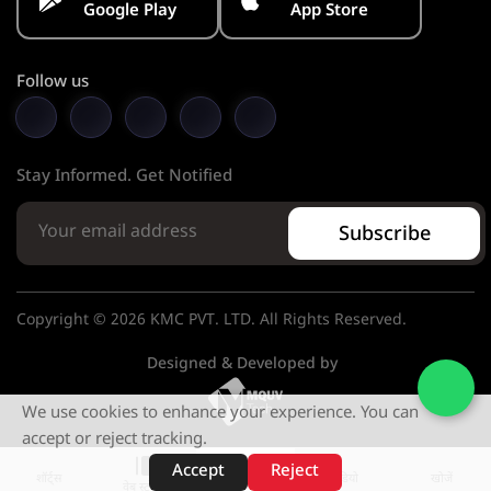
Google Play
App Store
Follow us
Stay Informed. Get Notified
Subscribe
Copyright © 2026 KMC PVT. LTD. All Rights Reserved.
Designed & Developed by
We use cookies to enhance your experience. You can
accept or reject tracking.
Accept
Reject
शॉर्ट्स
होम
वीडियो
खोजें
वेब स्टोरीज़