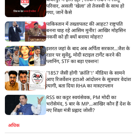
बांकीपुर में हारी BJP, लेकिन सदमे में लालू
परिवार, असली ‘खेला’ तो तेजस्वी के साथ हो
गया, जानें कैसे
पाकिस्तान में तख्तापलट की आहट? राष्ट्रपति
बनना चाह रहे आसिम मुनीर! आखिर मोहसिन
नकवी को ही क्यों बनाया मोहरा?
इशरत जहां के बाद अब अर्पिता सरकार...जैश के
रडार पर सुवेंदु, मोदी स्टाइल टार्गेट करने की
प्लानिंग, STF का बड़ा एक्शन!
'1857 जैसी होगी 'क्रांति'!' मीडिया के सामने
आए रिजर्वेशन हटाओ आंदोलन के सूत्रधार वेदांश
त्यागी, बता दिया RHA का मास्टरप्लान
RSS का कट्टर स्वयंसेवक, PM मोदी का
भरोसेमंद, 5 बार के MP...आखिर कौन हैं देश के
नए शिक्षा मंत्री प्रह्लाद जोशी?
अधिक