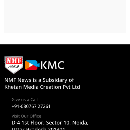
NMF News is a Subsidary of
Khetan Media Creation Pvt Ltd
Give us a Call
+91-080767 27261
Visit Our Office
D-4 1st Floor, Sector 10, Noida,