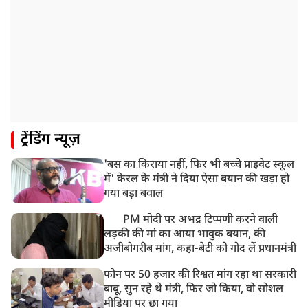
8:18 AM
UP: लखनऊ में चलती कार में लगी आग, युवक की जिंदा जलकर
मौत
ट्रेंडिंग न्यूज़
'बस का किराया नहीं, फिर भी बच्चे प्राइवेट स्कूल
में' केरल के मंत्री ने दिया ऐसा बयान की खड़ा हो
गया बड़ा बवाल
PM मोदी पर अभद्र टिप्पणी करने वाली
लड़की की मां का आया भावुक बयान, की
अजीबोगरीब मांग, कहा-बेटी को गोद लें प्रधानमंत्री
फोन पर 50 हजार की रिश्वत मांग रहा था सरकारी
बाबू, सुन रहे थे मंत्री, फिर जो किया, वो सोशल
मीडिया पर छा गया