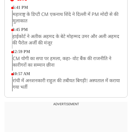
5:41 PM
महाराष्ट्र के डिप्टी CM एकनाथ शिंदे ने दिल्ली में PM मोदी से की
मुलाकात
3:45 PM
हाईकोर्ट ने अतीक अहमद के बेटे मोहम्मद उमर और अली अहमद
की पैरोल अर्जी की मंजूर
12:59 PM
CM योगी का सपा पर हमला, कहा- वोट बैंक की राजनीति ने
कारीगरों का सम्मान छीना
10:57 AM
रांची में अनशनकारी राहुल की तबीयत बिगड़ी! अस्पताल में कराया
गया भर्ती
9:20 AM
CBI का बड़ा खुलासा, NTA के एक्सपर्ट्स ने ही लीक कराया
ADVERTISEMENT
NEET-UG का पेपर
8:19 AM
उत्तराखंड: हरिद्वार में गंगा उफान पर, जलस्तर में बढ़ोतरी