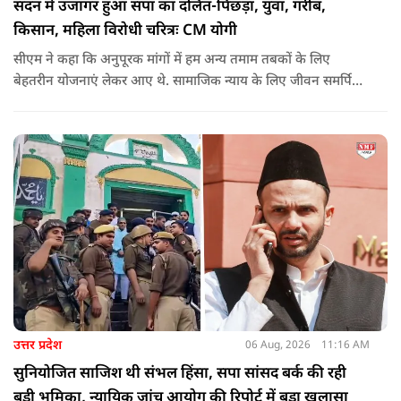
सदन में उजागर हुआ सपा का दलित-पिछड़ा, युवा, गरीब,
किसान, महिला विरोधी चरित्रः CM योगी
सीएम ने कहा कि अनुपूरक मांगों में हम अन्य तमाम तबकों के लिए
बेहतरीन योजनाएं लेकर आए थे. सामाजिक न्याय के लिए जीवन समर्पित
करने वाले महापुरुष बाबा साहेब भीमराव आंबेडकर, महर्षि वाल्मीकि, संत
शिरोमणि रविदास, संत ज्योतिबा फुले, शाहूजी महाराज, लोकमाता
अहिल्या बाई होल्कर आदि की मूर्तियों पर छाजन, पार्क, बाउंड्रीवाल के
लिए हमने 407 करोड़ रुपये का प्रावधान किया है. यह बजट पास न हो,
इसके लिए समाजवादी पार्टी ने सदन की कार्यवाही को बाधित किया और
लगातार व्यवधान पैदा करने का प्रयास किया.
उत्तर प्रदेश
06 Aug, 2026
11:16 AM
सुनियोजित साजिश थी संभल हिंसा, सपा सांसद बर्क की रही
बड़ी भूमिका, न्यायिक जांच आयोग की रिपोर्ट में बड़ा खुलासा