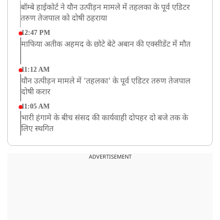
बॉम्बे हाईकोर्ट ने यौन उत्पीड़न मामले में तहलका के पूर्व एडिटर
तरुण तेजपाल को दोषी ठहराया
12:47 PM
माफिया अतीक अहमद के छोटे बेटे अबान की एक्सीडेंट में मौत
11:12 AM
यौन उत्पीड़न मामले में 'तहलका' के पूर्व एडिटर तरुण तेजपाल
दोषी करार
11:05 AM
भारी हंगामे के बीच संसद की कार्यवाही दोपहर दो बजे तक के
लिए स्थगित
9:38 AM
झारखंड: JPSC परीक्षा धांधली मामले में और पांच लोग गिरफ्तार,
ADVERTISEMENT
अबतक 19 अरेस्ट
8:55 AM
पाकिस्तान के कब्जे वाले जम्मू और कश्मीर (PoJK) में हिंसा को
लेकर ब्रिटेन में प्रदर्शन
8:50 AM