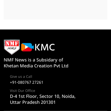
NMF News is a Subsidary of
Khetan Media Creation Pvt Ltd
Give us a Call
+91-080767 27261
Visit Our Office
D-4 1st Floor, Sector 10, Noida,
Uttar Pradesh 201301