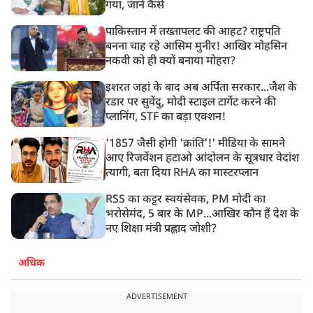
गया, जानें कैसे
पाकिस्तान में तख्तापलट की आहट? राष्ट्रपति
बनना चाह रहे आसिम मुनीर! आखिर मोहसिन
नकवी को ही क्यों बनाया मोहरा?
इशरत जहां के बाद अब अर्पिता सरकार...जैश के
रडार पर सुवेंदु, मोदी स्टाइल टार्गेट करने की
प्लानिंग, STF का बड़ा एक्शन!
'1857 जैसी होगी 'क्रांति'!' मीडिया के सामने
आए रिजर्वेशन हटाओ आंदोलन के सूत्रधार वेदांश
त्यागी, बता दिया RHA का मास्टरप्लान
RSS का कट्टर स्वयंसेवक, PM मोदी का
भरोसेमंद, 5 बार के MP...आखिर कौन हैं देश के
नए शिक्षा मंत्री प्रह्लाद जोशी?
अधिक
ADVERTISEMENT