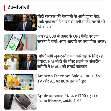
टेक्नोलॉजी
मोदी सरकार की चेतावनी के आगे झुका मेटा,
मार्क ज़ुकरबर्ग ने भारत से मांगी माफ़ी, गलती भी
स्वीकार की
अब ₹2,000 से ऊपर के UPI पेमेंट पर लग
सकता है चार्ज, आम आदमी पर क्या होगा असर?
‘मांफी मांगें जुकरबर्ग वरना कार्रवाई के लिए रहें
तैयार’, PM मोदी की पोस्ट हटाने पर संसदीय
समिति ने Meta को लगाई फटकार
Amazon Freedom Sale का धमाका! फोन,
TV और AC पर 80% तक की छूट
Apple का धमाका! सिर्फ ₹1700 महीने में
मिलेगा iPhone, जानिए कैसे?