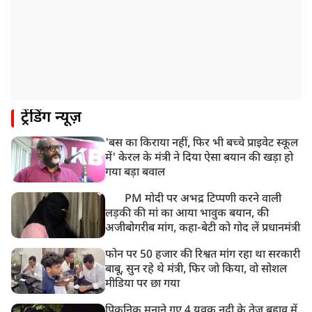
बसपा के इकलौते विधायक उमाशंकर सिंह का देर रात निधन,
आज बलिया में होगा अंतिम संस्कार
8:24 AM
मोहन भगवत मुंबई में Gen-Z और Gen Alpha से करेंगे
बातचीत
ट्रेंडिंग न्यूज़
'बस का किराया नहीं, फिर भी बच्चे प्राइवेट स्कूल
में' केरल के मंत्री ने दिया ऐसा बयान की खड़ा हो
गया बड़ा बवाल
PM मोदी पर अभद्र टिप्पणी करने वाली
लड़की की मां का आया भावुक बयान, की
अजीबोगरीब मांग, कहा-बेटी को गोद लें प्रधानमंत्री
फोन पर 50 हजार की रिश्वत मांग रहा था सरकारी
बाबू, सुन रहे थे मंत्री, फिर जो किया, वो सोशल
मीडिया पर छा गया
पिकनिक मनाने गए 4 युवक नदी के तेज़ बहाव में