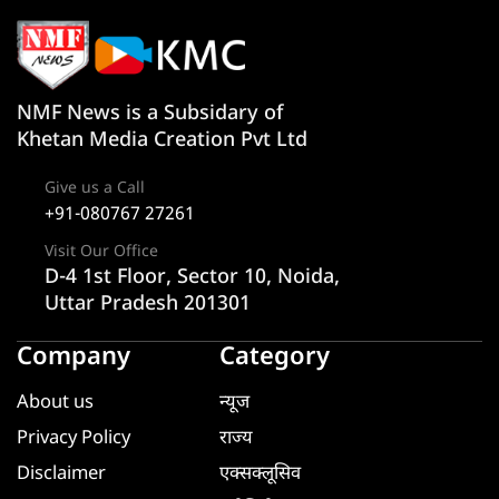
NMF News is a Subsidary of
Khetan Media Creation Pvt Ltd
Give us a Call
+91-080767 27261
Visit Our Office
D-4 1st Floor, Sector 10, Noida,
Uttar Pradesh 201301
Company
Category
About us
न्यूज
Privacy Policy
राज्य
Disclaimer
एक्सक्लूसिव