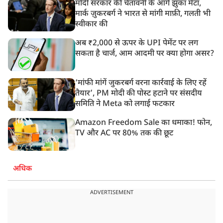
मोदी सरकार की चेतावनी के आगे झुका मेटा,
मार्क ज़ुकरबर्ग ने भारत से मांगी माफ़ी, गलती भी
स्वीकार की
अब ₹2,000 से ऊपर के UPI पेमेंट पर लग
सकता है चार्ज, आम आदमी पर क्या होगा असर?
‘मांफी मांगें जुकरबर्ग वरना कार्रवाई के लिए रहें
तैयार’, PM मोदी की पोस्ट हटाने पर संसदीय
समिति ने Meta को लगाई फटकार
Amazon Freedom Sale का धमाका! फोन,
TV और AC पर 80% तक की छूट
अधिक
ADVERTISEMENT