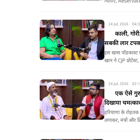
चिंताए, Reservat
जनता पार्टी के प्रोटे
24 Jul, 2026
04:
काली, गोरी
सबकी लार टप
इस खास पॉडकास्ट म
खान ने CJP प्रोटेस
पार्टी पर बात की, इ
24 Jul, 2026
02:
एक ऐसे गुरु
दिखाया चमत्का
हरियाणा के रोहतक जि
लगाकर, मंत्रों और क
हैरान, कैंसर जैसी 
कहां थे, क्या करते