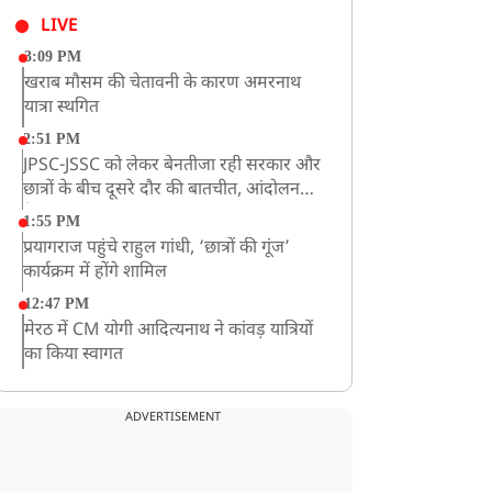
LIVE
3:09 PM
खराब मौसम की चेतावनी के कारण अमरनाथ
यात्रा स्थगित
2:51 PM
JPSC-JSSC को लेकर बेनतीजा रही सरकार और
छात्रों के बीच दूसरे दौर की बातचीत, आंदोलन
तेज
1:55 PM
प्रयागराज पहुंचे राहुल गांधी, ‘छात्रों की गूंज’
कार्यक्रम में होंगे शामिल
12:47 PM
मेरठ में CM योगी आदित्यनाथ ने कांवड़ यात्रियों
का किया स्वागत
11:04 AM
असम बाढ़: 13 जिलों में 15 लाख से ज्यादा लोग
ADVERTISEMENT
प्रभावित, मृतकों की संख्या 98 तक पहुंची
10:21 AM