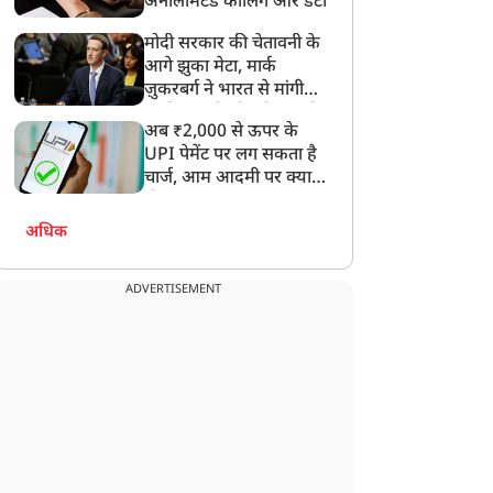
अनलिमिटेड कॉलिंग और डेटा
मोदी सरकार की चेतावनी के
आगे झुका मेटा, मार्क
ज़ुकरबर्ग ने भारत से मांगी
माफ़ी, गलती भी स्वीकार की
अब ₹2,000 से ऊपर के
UPI पेमेंट पर लग सकता है
चार्ज, आम आदमी पर क्या
होगा असर?
अधिक
ADVERTISEMENT