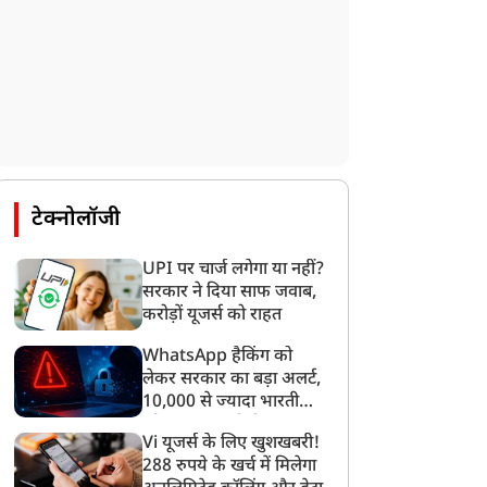
टेक्नोलॉजी
UPI पर चार्ज लगेगा या नहीं?
सरकार ने दिया साफ जवाब,
करोड़ों यूजर्स को राहत
WhatsApp हैकिंग को
लेकर सरकार का बड़ा अलर्ट,
10,000 से ज्यादा भारतीयों
को साइबर हमले से बचाया
Vi यूजर्स के लिए खुशखबरी!
गया
288 रुपये के खर्च में मिलेगा