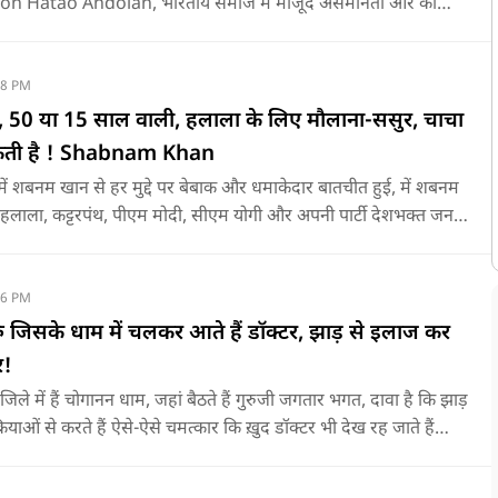
ion Hatao Andolan, भारतीय समाज में मौजूद असमानता और कॉक्रोच
स्ट पर बात की है, सुनिए
38 PM
, 50 या 15 साल वाली, हलाला के लिए मौलाना-ससुर, चाचा
कती है ! Shabnam Khan
ें शबनम खान से हर मुद्दे पर बेबाक और धमाकेदार बातचीत हुई, में शबनम
्ट, हलाला, कट्टरपंथ, पीएम मोदी, सीएम योगी और अपनी पार्टी देशभक्त जनता
स दौरान कई चौंकाने वाले खुलासे किए हैं, सुनिए
16 PM
 जिसके धाम में चलकर आते हैं डॉक्टर, झाड़ से इलाज कर
र!
ले में हैं चोगानन धाम, जहां बैठते हैं गुरुजी जगतार भगत, दावा है कि झाड़
्रियाओं से करते हैं ऐसे-ऐसे चमत्कार कि ख़ुद डॉक्टर भी देख रह जाते हैं
घातक बिमारी के इलाज तक का किया दावा, सुनिए कौन हैं गुरुजी, इससे पहले
 थे, उनकी जिंदगी, उनकी शक्तियां और उनके दावों से जुड़ी हर जानकारी…