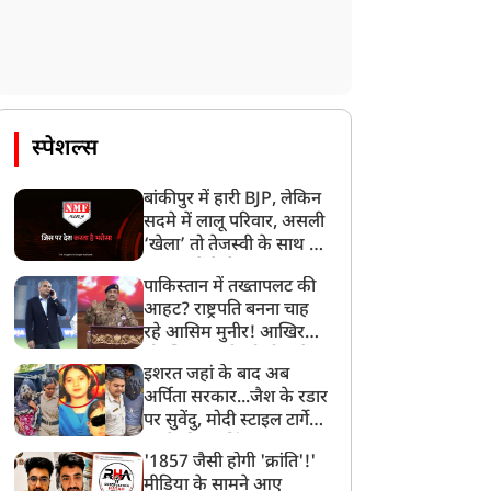
स्पेशल्स
बांकीपुर में हारी BJP, लेकिन
सदमे में लालू परिवार, असली
‘खेला’ तो तेजस्वी के साथ हो
गया, जानें कैसे
पाकिस्तान में तख्तापलट की
आहट? राष्ट्रपति बनना चाह
रहे आसिम मुनीर! आखिर
मोहसिन नकवी को ही क्यों
इशरत जहां के बाद अब
बनाया मोहरा?
अर्पिता सरकार...जैश के रडार
पर सुवेंदु, मोदी स्टाइल टार्गेट
करने की प्लानिंग, STF का
'1857 जैसी होगी 'क्रांति'!'
बड़ा एक्शन!
मीडिया के सामने आए