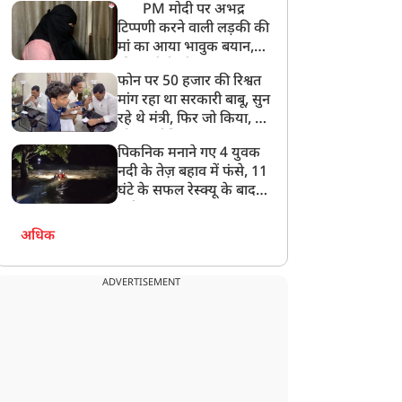
PM मोदी पर अभद्र
टिप्पणी करने वाली लड़की की
मां का आया भावुक बयान,
की अजीबोगरीब मांग, कहा-
फोन पर 50 हजार की रिश्वत
बेटी को गोद लें प्रधानमंत्री
मांग रहा था सरकारी बाबू, सुन
रहे थे मंत्री, फिर जो किया, वो
सोशल मीडिया पर छा गया
पिकनिक मनाने गए 4 युवक
नदी के तेज़ बहाव में फंसे, 11
घंटे के सफल रेस्क्यू के बाद
बची जान
अधिक
ADVERTISEMENT