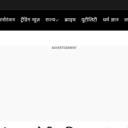
मनोरंजन
ट्रेंडिंग न्यूज़
राज्य
क्राइम
यूटीलिटी
धर्म ज्ञान
ल
ADVERTISEMENT