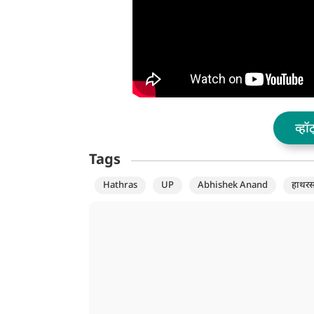
व्हॉ
Tags
Hathras
UP
Abhishek Anand
हाथर