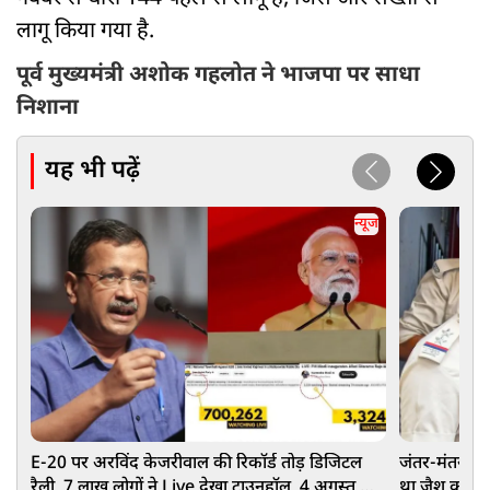
लागू किया गया है.
पूर्व मुख्यमंत्री अशोक गहलोत ने भाजपा पर साधा
निशाना
यह भी पढ़ें
न्यूज
E-20 पर अरविंद केजरीवाल की रिकॉर्ड तोड़ डिजिटल
जंतर-मंतर प्रद
रैली, 7 लाख लोगों ने Live देखा टाउनहॉल, 4 अगस्त को
था जैश का मेंब