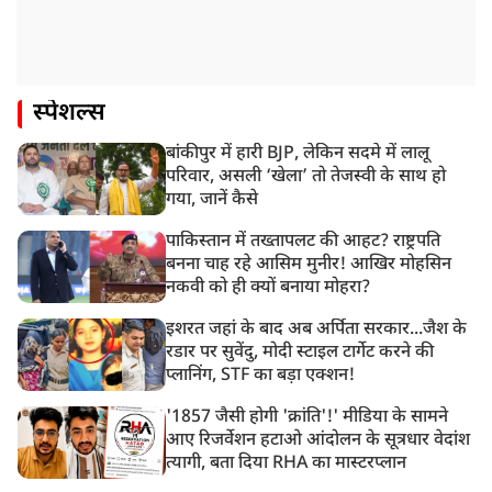
स्पेशल्स
बांकीपुर में हारी BJP, लेकिन सदमे में लालू
परिवार, असली ‘खेला’ तो तेजस्वी के साथ हो
गया, जानें कैसे
पाकिस्तान में तख्तापलट की आहट? राष्ट्रपति
बनना चाह रहे आसिम मुनीर! आखिर मोहसिन
नकवी को ही क्यों बनाया मोहरा?
इशरत जहां के बाद अब अर्पिता सरकार...जैश के
रडार पर सुवेंदु, मोदी स्टाइल टार्गेट करने की
प्लानिंग, STF का बड़ा एक्शन!
'1857 जैसी होगी 'क्रांति'!' मीडिया के सामने
आए रिजर्वेशन हटाओ आंदोलन के सूत्रधार वेदांश
त्यागी, बता दिया RHA का मास्टरप्लान