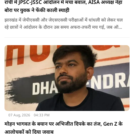
रांची में JPSC-JSSC आंदोलन में मचा बवाल, AISA अध्यक्ष नेहा
बोरा पर युवक ने फेंकी काली स्याही
झारखंड में जेपीएससी और जेएसएससी परीक्षाओं में धांधली को लेकर चल
रहे छात्रों ने आंदोलन के दौरान उस समय अफरा-तफरी मच गई, जब ऑल
इंडिया स्टूडेंट्स एसोसिएशन की राष्ट्रीय अध्यक्ष नेहा बोरा पर एक युवक ने
अचानक काली स्याही फेंक दी.
07 Aug, 2026
04:33 PM
मोहन भागवत के बयान पर अभिजीत दिपके का तंज, Gen Z के
आलोचकों को दिया जवाब