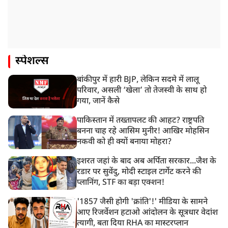
स्पेशल्स
बांकीपुर में हारी BJP, लेकिन सदमे में लालू
परिवार, असली ‘खेला’ तो तेजस्वी के साथ हो
गया, जानें कैसे
पाकिस्तान में तख्तापलट की आहट? राष्ट्रपति
बनना चाह रहे आसिम मुनीर! आखिर मोहसिन
नकवी को ही क्यों बनाया मोहरा?
इशरत जहां के बाद अब अर्पिता सरकार...जैश के
रडार पर सुवेंदु, मोदी स्टाइल टार्गेट करने की
प्लानिंग, STF का बड़ा एक्शन!
'1857 जैसी होगी 'क्रांति'!' मीडिया के सामने
आए रिजर्वेशन हटाओ आंदोलन के सूत्रधार वेदांश
त्यागी, बता दिया RHA का मास्टरप्लान