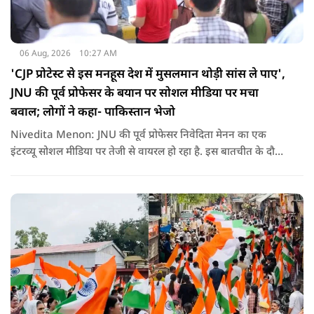
06 Aug, 2026
10:27 AM
'CJP प्रोटेस्ट से इस मनहूस देश में मुसलमान थोड़ी सांस ले पाए',
JNU की पूर्व प्रोफेसर के बयान पर सोशल मीडिया पर मचा
बवाल; लोगों ने कहा- पाकिस्तान भेजो
Nivedita Menon: JNU की पूर्व प्रोफेसर निवेदिता मेनन का एक
इंटरव्यू सोशल मीडिया पर तेजी से वायरल हो रहा है. इस बातचीत के दौरान
उन्होंने देश, मुसलमानों और CJP (Cockroach Janata Party) के
विरोध प्रदर्शनों पर अपनी राय रखी. लेकिन उनके एक बयान ने सबसे
ज्यादा विवाद खड़ा कर दिया.