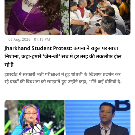
06 Aug, 2026
01:15 PM
Jharkhand Student Protest: कंगना ने राहुल पर साधा
निशाना, कहा-हमारे 'जेन-जी' सच में हर तरह की तकलीफ झेल
रहे हैं
झारखंड में सरकारी भर्ती परीक्षाओं में हुई धांधली के खिलाफ प्रदर्शन कर
रहे बच्चों की विवशता को समझाते हुए उन्होंने कहा, "मैंने कई वीडियो देखे
हैं कि बच्चों को त्रिपाल लगाने की इजाजत नहीं दी जा रही है. खाने की
ठीक स्थिति नहीं है, बच्चों ने दो-तीन दिन से कपड़े नहीं बदले हैं. हालात
यहां तक गंभीर हैं कि बच्चों के पास ऑनलाइन फूड नहीं जा पा रहा है. ऐसी
स्थिति में राहुल गांधी वहां नहीं पहुंच रहे हैं.