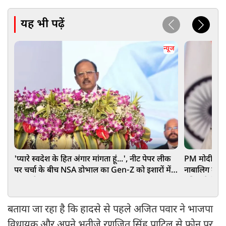
यह भी पढ़ें
न्यूज
'प्यारे स्वदेश के हित अंगार मांगता हूं...', नीट पेपर लीक
PM मोदी के ख
पर चर्चा के बीच NSA डोभाल का Gen-Z को इशारों में
नाबालिग लड़की
बड़ा संदेश
पुलिस ने केस
बताया जा रहा है कि हादसे से पहले अजित पवार ने भाजपा
विधायक और अपने भतीजे रणजित सिंह पाटिल से फोन पर