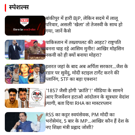
स्पेशल्स
बांकीपुर में हारी BJP, लेकिन सदमे में लालू
परिवार, असली ‘खेला’ तो तेजस्वी के साथ हो
गया, जानें कैसे
पाकिस्तान में तख्तापलट की आहट? राष्ट्रपति
बनना चाह रहे आसिम मुनीर! आखिर मोहसिन
नकवी को ही क्यों बनाया मोहरा?
इशरत जहां के बाद अब अर्पिता सरकार...जैश के
रडार पर सुवेंदु, मोदी स्टाइल टार्गेट करने की
प्लानिंग, STF का बड़ा एक्शन!
'1857 जैसी होगी 'क्रांति'!' मीडिया के सामने
आए रिजर्वेशन हटाओ आंदोलन के सूत्रधार वेदांश
त्यागी, बता दिया RHA का मास्टरप्लान
RSS का कट्टर स्वयंसेवक, PM मोदी का
भरोसेमंद, 5 बार के MP...आखिर कौन हैं देश के
नए शिक्षा मंत्री प्रह्लाद जोशी?