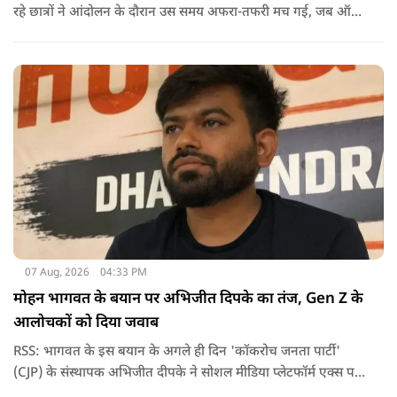
रहे छात्रों ने आंदोलन के दौरान उस समय अफरा-तफरी मच गई, जब ऑल
इंडिया स्टूडेंट्स एसोसिएशन की राष्ट्रीय अध्यक्ष नेहा बोरा पर एक युवक ने
अचानक काली स्याही फेंक दी.
07 Aug, 2026
04:33 PM
मोहन भागवत के बयान पर अभिजीत दिपके का तंज, Gen Z के
आलोचकों को दिया जवाब
RSS: भागवत के इस बयान के अगले ही दिन 'कॉकरोच जनता पार्टी'
(CJP) के संस्थापक अभिजीत दीपके ने सोशल मीडिया प्लेटफॉर्म एक्स पर
एक छोटा लेकिन चर्चा में आ गया संदेश साझा किया. उन्होंने भागवत के