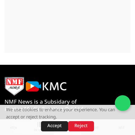
NMF News is a Subsidary of
Khetan Media Creation Pvt Ltd
We use cookies to enhance your experience. You can
accept or reject tracking.
Give us a Call
Accept
Reject
शॉर्ट्स
होम
वीडियो
खोजें
+91-080767 27261
वेब स्टोरीज़