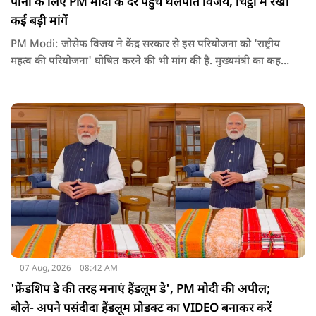
पानी के लिए PM मोदी के दर पहुंचे थलपति विजय, चिट्ठी में रखीं
कई बड़ी मांगें
PM Modi: जोसेफ विजय ने केंद्र सरकार से इस परियोजना को 'राष्ट्रीय
महत्व की परियोजना' घोषित करने की भी मांग की है. मुख्यमंत्री का कहना
है कि अगर इस योजना पर तेजी से काम शुरू होता है, त न केवल
तमिलनाडु बल्कि दक्षिण भारत के कई राज्यों में पीने के पानी और सिंचाई
की समस्या को काफी हद तक कम किया जा सकता है.
07 Aug, 2026
08:42 AM
'फ्रेंडशिप डे की तरह मनाएं हैंडलूम डे', PM मोदी की अपील;
बोले- अपने पसंदीदा हैंडलूम प्रोडक्ट का VIDEO बनाकर करें