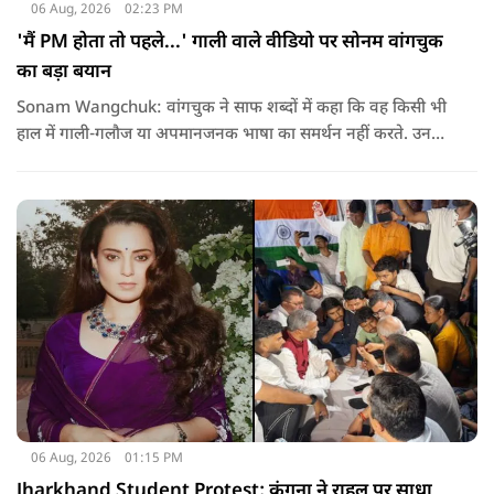
06 Aug, 2026
02:23 PM
'मैं PM होता तो पहले...' गाली वाले वीडियो पर सोनम वांगचुक
का बड़ा बयान
Sonam Wangchuk: वांगचुक ने साफ शब्दों में कहा कि वह किसी भी
हाल में गाली-गलौज या अपमानजनक भाषा का समर्थन नहीं करते. उनका
मानना है कि लोकतंत्र में अपनी बात रखने का अधिकार सभी को है,
लेकिन अपनी बात सम्मानजनक तरीके से कही जानी चाहिए.
06 Aug, 2026
01:15 PM
Jharkhand Student Protest: कंगना ने राहुल पर साधा