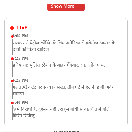
Show More
LIVE
8:06 PM
सरकार ने पेट्रोल ब्लेंडिंग के लिए अमेरिका से इथेनॉल आयात के
दावों को किया खारिज
7:25 PM
हरियाणा: पुलिस स्टेशन के बाहर गैंगवार, सात लोग घायल
6:25 PM
गलत AI कंटेंट पर सरकार सख्त, तीन घंटे में हटानी होगी अवैध
सामग्री
5:40 PM
‘हम विरोधी हैं, दुश्मन नहीं’, राहुल गांधी से बातचीत में बोले
किरेन रिजिजू
4:42 PM
झारखंड के छात्रों को CJP का समर्थन, रांची पहुंच रहा CJP का