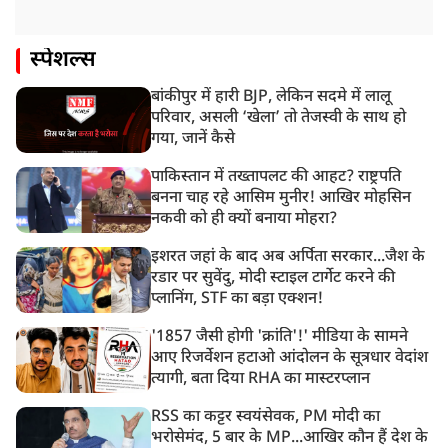
स्पेशल्स
बांकीपुर में हारी BJP, लेकिन सदमे में लालू
परिवार, असली ‘खेला’ तो तेजस्वी के साथ हो
गया, जानें कैसे
पाकिस्तान में तख्तापलट की आहट? राष्ट्रपति
बनना चाह रहे आसिम मुनीर! आखिर मोहसिन
नकवी को ही क्यों बनाया मोहरा?
इशरत जहां के बाद अब अर्पिता सरकार...जैश के
रडार पर सुवेंदु, मोदी स्टाइल टार्गेट करने की
प्लानिंग, STF का बड़ा एक्शन!
'1857 जैसी होगी 'क्रांति'!' मीडिया के सामने
आए रिजर्वेशन हटाओ आंदोलन के सूत्रधार वेदांश
त्यागी, बता दिया RHA का मास्टरप्लान
RSS का कट्टर स्वयंसेवक, PM मोदी का
भरोसेमंद, 5 बार के MP...आखिर कौन हैं देश के