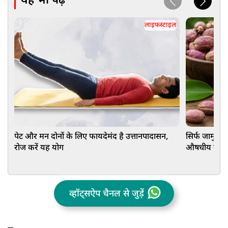
यह भी पढ़ें
लाइफस्टाइल
पेट और मन दोनों के लिए फायदेमंद है उत्तानपादासन,
सिर्फ जामुन ह
रोज करें यह योग
औषधीय गुण, ज
व्हॉट्सऐप चैनल से जुड़ें