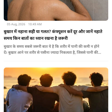
05 Aug, 2026
10:49 AM
बुखार में नहाना सही या गलत? कंफ्यूशन करें दूर और जानें नहाते
समय किन बातों का ध्यान रखना है जरूरी
बुखार के समय सबसे जरूरी बात ये है कि शरीर में पानी की कमी न होने
दें। बुखार आने पर शरीर से पसीना ज्यादा निकलता है, जिससे पानी की
कमी हो सकती है। इसलिए बार-बार पानी पीना चाहिए। इसके अलावा
नारियल पानी, ओआरएस, सूप, छाछ और दूसरे तरल पदार्थ भी फायदेमंद
होते हैं। खाने में हल्का और आसानी से पचने वाला भोजन जैसे खिचड़ी
और दलिया आदि लेना अच्छा माना जाता है।