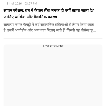
31 Jul, 2026
03:27 PM
सावन स्पेशल: व्रत में केवल सेंधा नमक ही क्यों खाया जाता है?
जानिए धार्मिक और वैज्ञानिक कारण
साधारण नमक फैक्ट्री में कई रासायनिक प्रक्रियाओं से तैयार किया जाता
है. इसमें आयोडीन और अन्य तत्व मिलाए जाते हैं, जिससे यह प्रोसेस्ड फूड
की श्रेणी में आ जाता है. वहीं, सेंधा नमक प्राकृतिक रूप से चट्टानों से
निकाला जाता है. इसे किसी बड़े रासायनिक प्रसंस्करण से नहीं गुजारा
ADVERTISEMENT
जाता, इसलिए इसे अधिक शुद्ध माना जाता है.