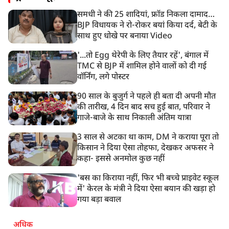
में करेंगे यात्रा का शुभारंभ
समधी ने की 25 शादियां, फ्रॉड निकला दामाद…
8:21 AM
BJP विधायक ने रो-रोकर बयां किया दर्द, बेटी के
गाज़ियाबाद में मुठभेड़, 3 ड्रग तस्कर गिरफ्तार, 21 किलो गांजा
साथ हुए धोखे पर बनाया Video
बरामद
'...तो Egg थेरेपी के लिए तैयार रहें', बंगाल में
TMC से BJP में शामिल होने वालों को दी गई
वॉर्निंग, लगे पोस्टर
90 साल के बुजुर्ग ने पहले ही बता दी अपनी मौत
की तारीख, 4 दिन बाद सच हुई बात, परिवार ने
गाजे-बाजे के साथ निकाली अंतिम यात्रा
3 साल से अटका था काम, DM ने कराया पूरा तो
किसान ने दिया ऐसा तोहफा, देखकर अफसर ने
कहा- इससे अनमोल कुछ नहीं
'बस का किराया नहीं, फिर भी बच्चे प्राइवेट स्कूल
में' केरल के मंत्री ने दिया ऐसा बयान की खड़ा हो
गया बड़ा बवाल
अधिक