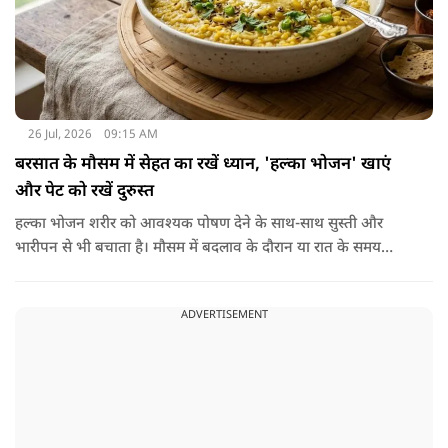
26 Jul, 2026
09:15 AM
बरसात के मौसम में सेहत का रखें ध्यान, 'हल्का भोजन' खाएं
और पेट को रखें दुरुस्त
हल्का भोजन शरीर को आवश्यक पोषण देने के साथ-साथ सुस्ती और
भारीपन से भी बचाता है। मौसम में बदलाव के दौरान या रात के समय
हल्का भोजन करने से नींद बेहतर आती है और वजन नियंत्रित रखने में भी
मदद मिलती है। आधुनिक विज्ञान के अनुसार भी कमजोर पाचन की स्थिति
ADVERTISEMENT
में हल्का भोजन मेटाबॉलिज्म के लिए भी बेहतर होता है।