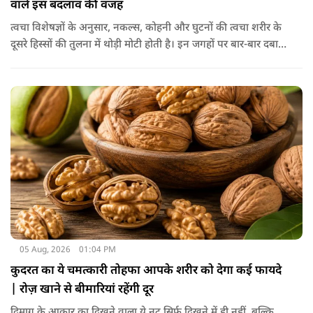
वाले इस बदलाव की वजह
त्वचा विशेषज्ञों के अनुसार, नकल्स, कोहनी और घुटनों की त्वचा शरीर के
दूसरे हिस्सों की तुलना में थोड़ी मोटी होती है। इन जगहों पर बार-बार दबाव
पड़ने से त्वचा की ऊपरी परत में केराटिन नामक प्रोटीन की मात्रा बढ़ने
लगती है, जिससे वह हिस्सा गहरे रंग का दिखाई देने लगता है।
05 Aug, 2026
01:04 PM
कुदरत का ये चमत्कारी तोहफा आपके शरीर को देगा कई फायदे
| रोज़ खाने से बीमारियां रहेंगी दूर
दिमाग के आकार का दिखने वाला ये नट सिर्फ दिखने में ही नहीं, बल्कि