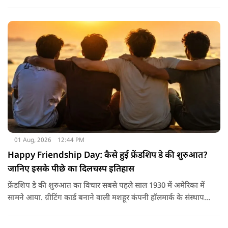
कमी हो सकती है। इसलिए बार-बार पानी पीना चाहिए। इसके अलावा
नारियल पानी, ओआरएस, सूप, छाछ और दूसरे तरल पदार्थ भी फायदेमंद
होते हैं। खाने में हल्का और आसानी से पचने वाला भोजन जैसे खिचड़ी
और दलिया आदि लेना अच्छा माना जाता है।
01 Aug, 2026
12:44 PM
Happy Friendship Day: कैसे हुई फ्रेंडशिप डे की शुरुआत?
जानिए इसके पीछे का दिलचस्प इतिहास
फ्रेंडशिप डे की शुरुआत का विचार सबसे पहले साल 1930 में अमेरिका में
सामने आया. ग्रीटिंग कार्ड बनाने वाली मशहूर कंपनी हॉलमार्क के संस्थापक
जॉयस हॉल ने सुझाव दिया कि दोस्तों के नाम भी एक खास दिन होना
चाहिए.