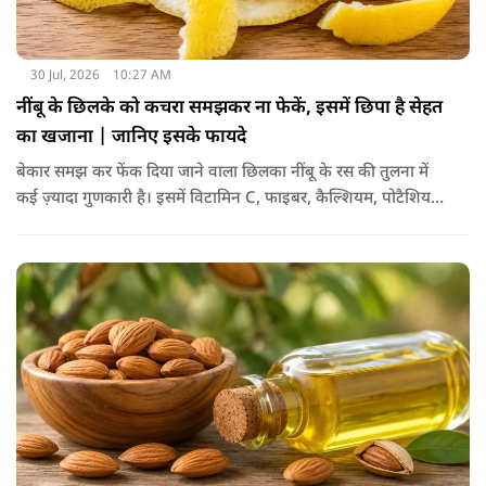
30 Jul, 2026
10:27 AM
नींबू के छिलके को कचरा समझकर ना फेकें, इसमें छिपा है सेहत
का खजाना | जानिए इसके फायदे
बेकार समझ कर फेंक दिया जाने वाला छिलका नींबू के रस की तुलना में
कई ज़्यादा गुणकारी है। इसमें विटामिन C, फाइबर, कैल्शियम, पोटैशियम
और शक्तिशाली एंटीऑक्सीडेंट्स मौजूद होते हैं। पोषक तत्वों से भरपूर इन
छिलकों को पानी में उबालकर या रात भर भिगोकर अगर इसका पानी पिया
जाए तो ये आपकी सेहत के लिए किसी संजीवनी की तरह काम करता है।
आइए जानते नींबू के छिलके के फायदे।