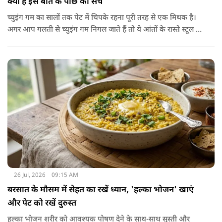
क्या है इस बात के पीछे का सच
च्युइंग गम का सालों तक पेट में चिपके रहना पूरी तरह से एक मिथक है।
अगर आप गलती से च्युइंग गम निगल जाते हैं तो ये आंतों के रास्ते स्टूल में
शरीर से बाहर निकल जाती है। हाँ, लेकिन इस बात में पूरी सच्चाई है कि
हमारा शरीर इसे पचा नहीं सकता। शरीर ऐसा कोई डाइजेस्टिव एंजाइम
नहीं बनाता जो इसे तोड़ सके या पचा सके।
26 Jul, 2026
09:15 AM
बरसात के मौसम में सेहत का रखें ध्यान, 'हल्का भोजन' खाएं
और पेट को रखें दुरुस्त
हल्का भोजन शरीर को आवश्यक पोषण देने के साथ-साथ सुस्ती और