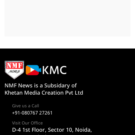
NMF News is a Subsidary of
Khetan Media Creation Pvt Ltd
Give us a Call
+91-080767 27261
Visit Our Office
D-4 1st Floor, Sector 10, Noida,