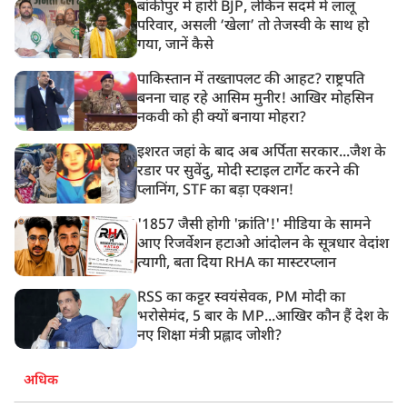
बांकीपुर में हारी BJP, लेकिन सदमे में लालू
परिवार, असली ‘खेला’ तो तेजस्वी के साथ हो
गया, जानें कैसे
पाकिस्तान में तख्तापलट की आहट? राष्ट्रपति
बनना चाह रहे आसिम मुनीर! आखिर मोहसिन
नकवी को ही क्यों बनाया मोहरा?
इशरत जहां के बाद अब अर्पिता सरकार...जैश के
रडार पर सुवेंदु, मोदी स्टाइल टार्गेट करने की
प्लानिंग, STF का बड़ा एक्शन!
'1857 जैसी होगी 'क्रांति'!' मीडिया के सामने
आए रिजर्वेशन हटाओ आंदोलन के सूत्रधार वेदांश
त्यागी, बता दिया RHA का मास्टरप्लान
RSS का कट्टर स्वयंसेवक, PM मोदी का
भरोसेमंद, 5 बार के MP...आखिर कौन हैं देश के
नए शिक्षा मंत्री प्रह्लाद जोशी?
अधिक