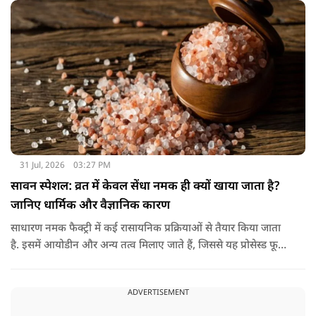
31 Jul, 2026
03:27 PM
सावन स्पेशल: व्रत में केवल सेंधा नमक ही क्यों खाया जाता है?
जानिए धार्मिक और वैज्ञानिक कारण
साधारण नमक फैक्ट्री में कई रासायनिक प्रक्रियाओं से तैयार किया जाता
है. इसमें आयोडीन और अन्य तत्व मिलाए जाते हैं, जिससे यह प्रोसेस्ड फूड
की श्रेणी में आ जाता है. वहीं, सेंधा नमक प्राकृतिक रूप से चट्टानों से
निकाला जाता है. इसे किसी बड़े रासायनिक प्रसंस्करण से नहीं गुजारा
ADVERTISEMENT
जाता, इसलिए इसे अधिक शुद्ध माना जाता है.