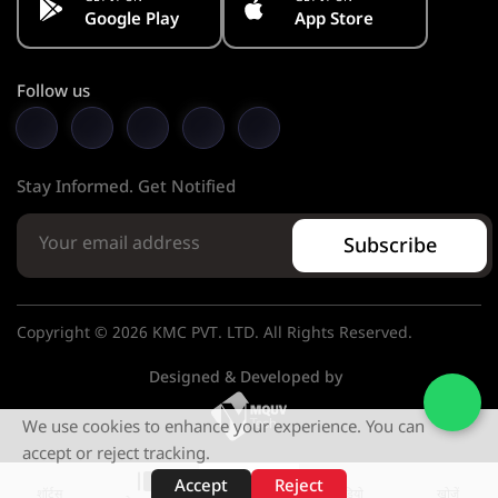
Google Play
App Store
Follow us
Stay Informed. Get Notified
Subscribe
Copyright © 2026 KMC PVT. LTD. All Rights Reserved.
Designed & Developed by
We use cookies to enhance your experience. You can
accept or reject tracking.
Accept
Reject
शॉर्ट्स
होम
वीडियो
खोजें