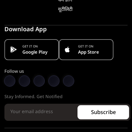
धर्म ज्ञान
यूटीलिटी
Download App
GET IT ON
GET IT ON
Google Play
App Store
Follow us
Stay Informed. Get Notified
Subscribe