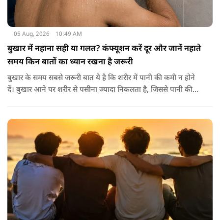
05 Aug, 2026
10:49 AM
बुखार में नहाना सही या गलत? कंफ्यूशन करें दूर और जानें नहाते
समय किन बातों का ध्यान रखना है जरूरी
बुखार के समय सबसे जरूरी बात ये है कि शरीर में पानी की कमी न होने
दें। बुखार आने पर शरीर से पसीना ज्यादा निकलता है, जिससे पानी की
कमी हो सकती है। इसलिए बार-बार पानी पीना चाहिए। इसके अलावा
नारियल पानी, ओआरएस, सूप, छाछ और दूसरे तरल पदार्थ भी फायदेमंद
होते हैं। खाने में हल्का और आसानी से पचने वाला भोजन जैसे खिचड़ी
और दलिया आदि लेना अच्छा माना जाता है।