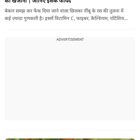
का खजाना | जानिए इसके फायदे
बेकार समझ कर फेंक दिया जाने वाला छिलका नींबू के रस की तुलना में
कई ज़्यादा गुणकारी है। इसमें विटामिन C, फाइबर, कैल्शियम, पोटैशियम
और शक्तिशाली एंटीऑक्सीडेंट्स मौजूद होते हैं। पोषक तत्वों से भरपूर इन
छिलकों को पानी में उबालकर या रात भर भिगोकर अगर इसका पानी पिया
ADVERTISEMENT
जाए तो ये आपकी सेहत के लिए किसी संजीवनी की तरह काम करता है।
आइए जानते नींबू के छिलके के फायदे।