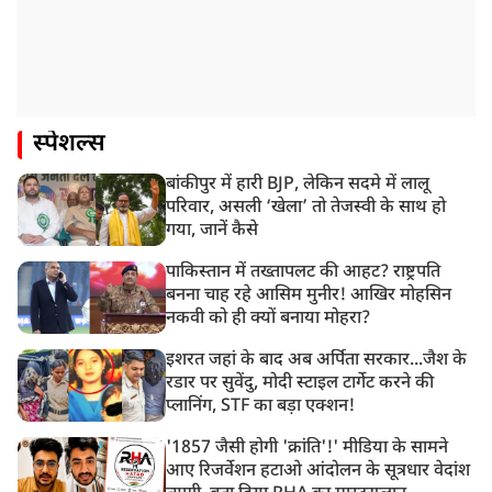
स्पेशल्स
बांकीपुर में हारी BJP, लेकिन सदमे में लालू
परिवार, असली ‘खेला’ तो तेजस्वी के साथ हो
गया, जानें कैसे
पाकिस्तान में तख्तापलट की आहट? राष्ट्रपति
बनना चाह रहे आसिम मुनीर! आखिर मोहसिन
नकवी को ही क्यों बनाया मोहरा?
इशरत जहां के बाद अब अर्पिता सरकार...जैश के
रडार पर सुवेंदु, मोदी स्टाइल टार्गेट करने की
प्लानिंग, STF का बड़ा एक्शन!
'1857 जैसी होगी 'क्रांति'!' मीडिया के सामने
आए रिजर्वेशन हटाओ आंदोलन के सूत्रधार वेदांश