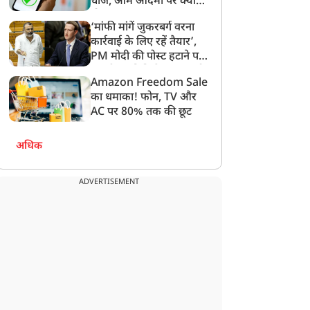
चार्ज, आम आदमी पर क्या
होगा असर?
‘मांफी मांगें जुकरबर्ग वरना
कार्रवाई के लिए रहें तैयार’,
PM मोदी की पोस्ट हटाने पर
संसदीय समिति ने Meta को
Amazon Freedom Sale
लगाई फटकार
का धमाका! फोन, TV और
AC पर 80% तक की छूट
अधिक
ADVERTISEMENT