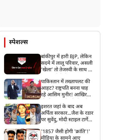
स्पेशल्स
बांकीपुर में हारी BJP, लेकिन
सदमे में लालू परिवार, असली
‘खेला’ तो तेजस्वी के साथ हो
गया, जानें कैसे
पाकिस्तान में तख्तापलट की
आहट? राष्ट्रपति बनना चाह
रहे आसिम मुनीर! आखिर
मोहसिन नकवी को ही क्यों
इशरत जहां के बाद अब
बनाया मोहरा?
अर्पिता सरकार...जैश के रडार
पर सुवेंदु, मोदी स्टाइल टार्गेट
करने की प्लानिंग, STF का
'1857 जैसी होगी 'क्रांति'!'
बड़ा एक्शन!
मीडिया के सामने आए