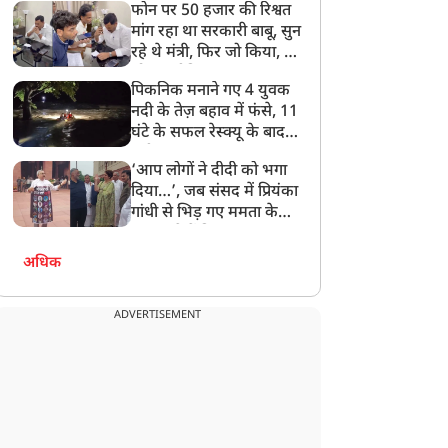
फोन पर 50 हजार की रिश्वत
बेटी को गोद लें प्रधानमंत्री
मांग रहा था सरकारी बाबू, सुन
रहे थे मंत्री, फिर जो किया, वो
सोशल मीडिया पर छा गया
पिकनिक मनाने गए 4 युवक
नदी के तेज़ बहाव में फंसे, 11
घंटे के सफल रेस्क्यू के बाद
बची जान
‘आप लोगों ने दीदी को भगा
दिया…’, जब संसद में प्रियंका
गांधी से भिड़ गए ममता के
सांसद, देखें दिलचस्प Video
अधिक
ADVERTISEMENT