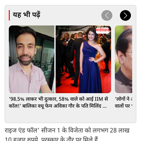
यह भी पढ़ें
मनोरंजन
'98.5% लाकर भी दुत्कार, 58% वाले को आई IIM से
‘लोगों ने अ
कॉल!' बालिका वधू फेम अविका गौर के पति मिलिंद का
वालों पर भड़के
आरक्षण पर छलका दर्द
थी सारी हदें
राइज एंड फॉल' सीजन 1 के विजेता को लगभग 28 लाख
10 हजार रुपये पुरस्कार के तौर पर मिले हैं.