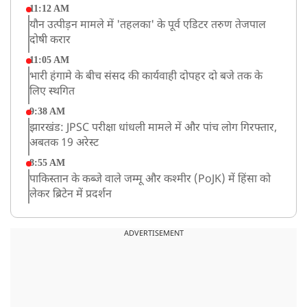
11:12 AM
यौन उत्पीड़न मामले में 'तहलका' के पूर्व एडिटर तरुण तेजपाल
दोषी करार
11:05 AM
भारी हंगामे के बीच संसद की कार्यवाही दोपहर दो बजे तक के
लिए स्थगित
9:38 AM
झारखंड: JPSC परीक्षा धांधली मामले में और पांच लोग गिरफ्तार,
अबतक 19 अरेस्ट
8:55 AM
पाकिस्तान के कब्जे वाले जम्मू और कश्मीर (PoJK) में हिंसा को
लेकर ब्रिटेन में प्रदर्शन
8:50 AM
बसपा के इकलौते विधायक उमाशंकर सिंह का देर रात निधन,
ADVERTISEMENT
आज बलिया में होगा अंतिम संस्कार
8:24 AM
मोहन भगवत मुंबई में Gen-Z और Gen Alpha से करेंगे
बातचीत