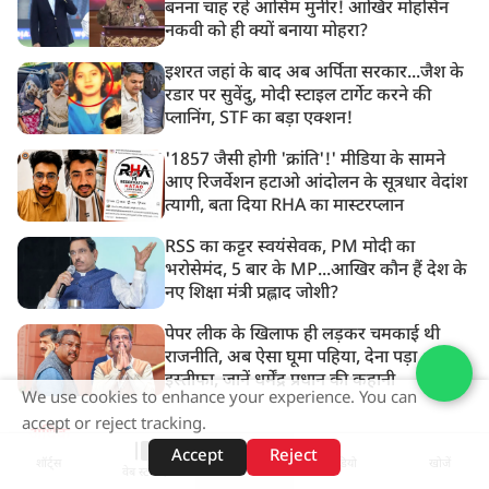
बनना चाह रहे आसिम मुनीर! आखिर मोहसिन
नकवी को ही क्यों बनाया मोहरा?
इशरत जहां के बाद अब अर्पिता सरकार...जैश के
रडार पर सुवेंदु, मोदी स्टाइल टार्गेट करने की
प्लानिंग, STF का बड़ा एक्शन!
'1857 जैसी होगी 'क्रांति'!' मीडिया के सामने
आए रिजर्वेशन हटाओ आंदोलन के सूत्रधार वेदांश
त्यागी, बता दिया RHA का मास्टरप्लान
RSS का कट्टर स्वयंसेवक, PM मोदी का
भरोसेमंद, 5 बार के MP...आखिर कौन हैं देश के
नए शिक्षा मंत्री प्रह्लाद जोशी?
पेपर लीक के खिलाफ ही लड़कर चमकाई थी
राजनीति, अब ऐसा घूमा पहिया, देना पड़ा
इस्तीफा, जानें धर्मेंद्र प्रधान की कहानी
We use cookies to enhance your experience. You can
accept or reject tracking.
अधिक
Accept
Reject
शॉर्ट्स
होम
वीडियो
खोजें
वेब स्टोरीज़
ADVERTISEMENT