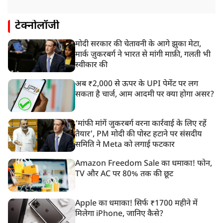
टेक्नोलॉजी
मोदी सरकार की चेतावनी के आगे झुका मेटा,
मार्क ज़ुकरबर्ग ने भारत से मांगी माफ़ी, गलती भी
स्वीकार की
अब ₹2,000 से ऊपर के UPI पेमेंट पर लग
सकता है चार्ज, आम आदमी पर क्या होगा असर?
‘मांफी मांगें जुकरबर्ग वरना कार्रवाई के लिए रहें
तैयार’, PM मोदी की पोस्ट हटाने पर संसदीय
समिति ने Meta को लगाई फटकार
Amazon Freedom Sale का धमाका! फोन,
TV और AC पर 80% तक की छूट
Apple का धमाका! सिर्फ ₹1700 महीने में
मिलेगा iPhone, जानिए कैसे?