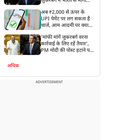
ज़ुकरबर्ग ने भारत से मांगी
माफ़ी, गलती भी स्वीकार की
अब ₹2,000 से ऊपर के
UPI पेमेंट पर लग सकता है
चार्ज, आम आदमी पर क्या
िरजंन पीठाधीश्वर आचार्य
4 अगस्त का पंचांग: मंगला
होगा असर?
हामंडलेश्वर स्वामी
गोरी व्रत पर एबीएन रहा धृति
‘मांफी मांगें जुकरबर्ग वरना
ैलाशानन्द गिरि महाराज ने
योग, जानें शुभ मुहूर्त और
कार्रवाई के लिए रहें तैयार’,
िद्धपीठ दक्षिण काली मंदिर में
राहुकाल
PM मोदी की पोस्ट हटाने पर
िया विशेष रुद्राभिषेक, बड़ी
संसदीय समिति ने Meta को
ंख्या में पहुंचे श्रद्धालु
लगाई फटकार
अधिक
ADVERTISEMENT