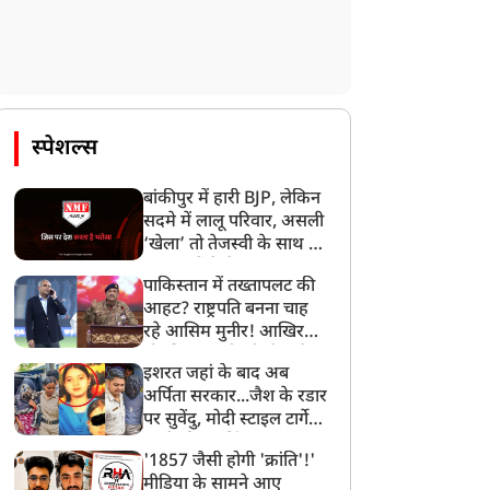
स्पेशल्स
बांकीपुर में हारी BJP, लेकिन
सदमे में लालू परिवार, असली
‘खेला’ तो तेजस्वी के साथ हो
गया, जानें कैसे
पाकिस्तान में तख्तापलट की
आहट? राष्ट्रपति बनना चाह
रहे आसिम मुनीर! आखिर
मोहसिन नकवी को ही क्यों
इशरत जहां के बाद अब
बनाया मोहरा?
अर्पिता सरकार...जैश के रडार
पर सुवेंदु, मोदी स्टाइल टार्गेट
करने की प्लानिंग, STF का
'1857 जैसी होगी 'क्रांति'!'
बड़ा एक्शन!
मीडिया के सामने आए