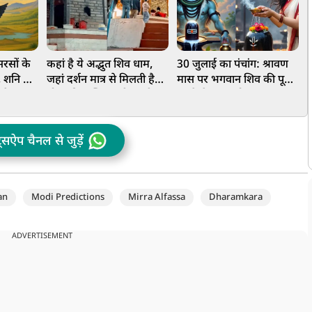
सरसों के
कहां है ये अद्भुत शिव धाम,
30 जुलाई का पंचांग: श्रावण
न
 शनि देव
जहां दर्शन मात्र से मिलती है
मास पर भगवान शिव की पूजा
म
 से
मोक्ष की प्राप्ति, प्राचीन घंटी
करने से लाभ, दोपहर 12:07
क
बजाकर भक्त मांगते हैं मन्नतें
से 12:59 बजे तक अभिजित
स
मुहूर्त
क
ट्सऐप चैनल से जुड़ें
स
an
Modi Predictions
Mirra Alfassa
Dharamkara
ADVERTISEMENT