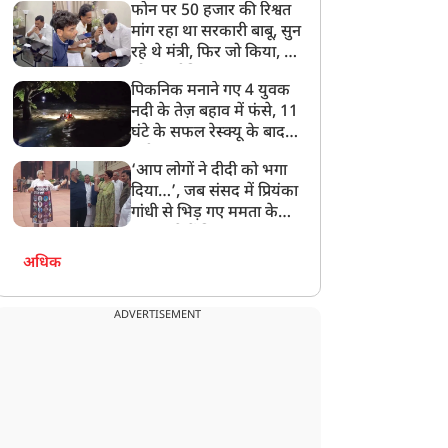
फोन पर 50 हजार की रिश्वत
बेटी को गोद लें प्रधानमंत्री
मांग रहा था सरकारी बाबू, सुन
रहे थे मंत्री, फिर जो किया, वो
सोशल मीडिया पर छा गया
पिकनिक मनाने गए 4 युवक
नदी के तेज़ बहाव में फंसे, 11
घंटे के सफल रेस्क्यू के बाद
बची जान
‘आप लोगों ने दीदी को भगा
दिया…’, जब संसद में प्रियंका
गांधी से भिड़ गए ममता के
सांसद, देखें दिलचस्प Video
अधिक
ADVERTISEMENT