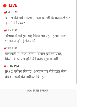
LIVE
3:43 PM
बंगाल की पूर्व सीएम ममता बनर्जी के काफिले पर
हमले की ख़बर
3:17 PM
नौजवानों को गुमराह किया जा रहा, हमारे छात्र
भ्रमित न हों- हेमंत सोरेन
2:03 PM
बारामती में निजी ट्रेनिंग विमान दुर्घटनाग्रस्त,
किसी के घायल होने की कोई सूचना नहीं
12:16 PM
JPSC परीक्षा विवाद: अनशन पर बैठे छात्र नेता
देवेंद्र महतो की तबीयत बिगड़ी
10:44 AM
रांचीः छात्रों के समर्थन में विधायक जयराम महतो
ADVERTISEMENT
ने शुरू किया निर्जला उपवास
10:42 AM