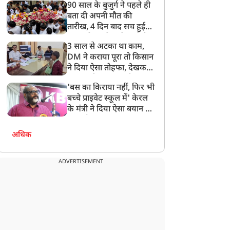
90 साल के बुजुर्ग ने पहले ही
बता दी अपनी मौत की
तारीख, 4 दिन बाद सच हुई
बात, परिवार ने गाजे-बाजे के
3 साल से अटका था काम,
साथ निकाली अंतिम यात्रा
DM ने कराया पूरा तो किसान
ने दिया ऐसा तोहफा, देखकर
अफसर ने कहा- इससे
'बस का किराया नहीं, फिर भी
अनमोल कुछ नहीं
बच्चे प्राइवेट स्कूल में' केरल
के मंत्री ने दिया ऐसा बयान की
खड़ा हो गया बड़ा बवाल
अधिक
ADVERTISEMENT