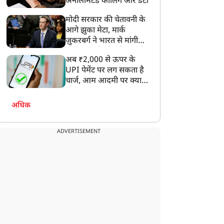
अनलिमिटेड कॉलिंग और डेटा
मोदी सरकार की चेतावनी के
आगे झुका मेटा, मार्क
ज़ुकरबर्ग ने भारत से मांगी
माफ़ी, गलती भी स्वीकार की
अब ₹2,000 से ऊपर के
UPI पेमेंट पर लग सकता है
चार्ज, आम आदमी पर क्या
होगा असर?
अधिक
ADVERTISEMENT