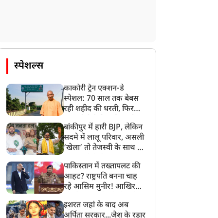
दुनिया
दुनिया
स्पेशल्स
काकोरी ट्रेन एक्शन-डे
ok में पाकिस्तानी सेना की
अमेरिका-ईरान में डील डन!
स्पेशल: 70 साल तक बेबस
ूर कार्रवाई, 4 दिनों में 50 से
ट्रंप ने नए हमले रोकने के दिए
रही शहीद की धरती, फिर
्यादा मौते
आदेश, होर्मुज के पूरी तरह
CM योगी ने मिटा दिया तीन
बांकीपुर में हारी BJP, लेकिन
खोलने, न्यूक्लियर थ्रेट खत्म
पीढ़ियों का दर्द
सदमे में लालू परिवार, असली
करने का दावा
‘खेला’ तो तेजस्वी के साथ हो
गया, जानें कैसे
पाकिस्तान में तख्तापलट की
आहट? राष्ट्रपति बनना चाह
रहे आसिम मुनीर! आखिर
मोहसिन नकवी को ही क्यों
इशरत जहां के बाद अब
बनाया मोहरा?
अर्पिता सरकार...जैश के रडार