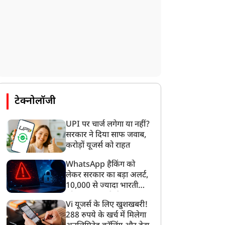
टेक्नोलॉजी
UPI पर चार्ज लगेगा या नहीं?
सरकार ने दिया साफ जवाब,
करोड़ों यूजर्स को राहत
WhatsApp हैकिंग को
लेकर सरकार का बड़ा अलर्ट,
10,000 से ज्यादा भारतीयों
को साइबर हमले से बचाया
Vi यूजर्स के लिए खुशखबरी!
गया
288 रुपये के खर्च में मिलेगा