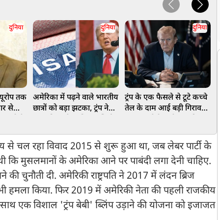
दुनिया
दुनिया
दुनिया
 यूरोप तक
अमेरिका में पढ़ने वाले भारतीय
ट्रंप के एक फैसले से टूटे कच्चे
P
ार से
छात्रों को बड़ा झटका, ट्रंप ने
तेल के दाम आई बड़ी गिरावट,
र
बंद होगी
सख्त किए वीजा नियम, सिर्फ
क्या अब पेट्रोल-डीजल की
ज
4 साल रहने की अनुमति
कीमतों में मिलेगी राहत?
समय से चल रहा विवाद 2015 से शुरू हुआ था, जब लेबर पार्टी के
ी थी कि मुसलमानों के अमेरिका आने पर पाबंदी लगा देनी चाहिए.
े की चुनौती दी. अमेरिकी राष्ट्रपति ने 2017 में लंदन ब्रिज
 भी हमला किया. फिर 2019 में अमेरिकी नेता की पहली राजकीय
े साथ एक विशाल 'ट्रंप बेबी' ब्लिंप उड़ाने की योजना को इजाजत