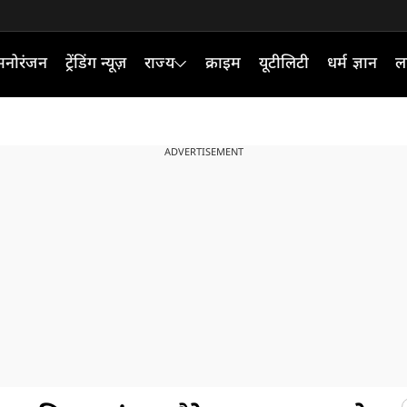
मनोरंजन
ट्रेंडिंग न्यूज़
राज्य
क्राइम
यूटीलिटी
धर्म ज्ञान
ल
ADVERTISEMENT