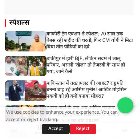
स्पेशल्स
काकोरी ट्रेन एक्शन-डे स्पेशल: 70 साल तक
बेबस रही शहीद की धरती, फिर CM योगी ने मिटा
दिया तीन पीढ़ियों का दर्द
बांकीपुर में हारी BJP, लेकिन सदमे में लालू
परिवार, असली ‘खेला’ तो तेजस्वी के साथ हो
गया, जानें कैसे
पाकिस्तान में तख्तापलट की आहट? राष्ट्रपति
बनना चाह रहे आसिम मुनीर! आखिर मोहसिन
नकवी को ही क्यों बनाया मोहरा?
इशरत जहां के बाद अब अर्पिता सरकार...जैश के
We use cookies to enhance your experience. You can
रडार पर सुवेंदु, मोदी स्टाइल टार्गेट करने की
accept or reject tracking.
प्लानिंग, STF का बड़ा एक्शन!
Accept
Reject
शॉर्ट्स
होम
वीडियो
खोजें
'1857 जैसी होगी 'क्रांति'!' मीडिया के सामने
वेब स्टोरीज़