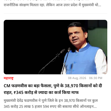
राजनीतिक संरक्षण मिलता रहा. लेकिन आज उत्तर प्रदेश में मुख्यमंत्री योगी
आदित्यनाथ के नेतृत्व में कानून का राज स्थापित है. 24 नवंबर 2024 की
घटना में सरकार ने यह संदेश स्पष्ट कर दिया कि चाहे कोई कितना भी बड़ा
नेता या सांसद क्यों न हो, यदि वह राज्य की शांति और सुरक्षा से खिलवाड़
करेगा, तो उसे बख्शा नहीं जाएगा.
महाराष्ट्र
08 Aug, 2026
06:30 PM
CM फडणवीस का बड़ा फैसला, पुणे के 38,970 किसानों को दी
राहत, ₹345 करोड़ से ज्यादा का कर्ज किया माफ
मुख्यमंत्री देवेंद्र फडणवीस ने पुणे जिले के इन 38,970 किसानों पर कुल
345 करोड़ 25 लाख 5 हजार 594 रुपए की बकाया सीधे ऑनलाइन