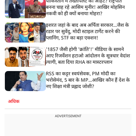
पाकिस्तान में तख्तापलट की आहट? राष्ट्रपति
बनना चाह रहे आसिम मुनीर! आखिर मोहसिन
नकवी को ही क्यों बनाया मोहरा?
इशरत जहां के बाद अब अर्पिता सरकार...जैश के
रडार पर सुवेंदु, मोदी स्टाइल टार्गेट करने की
प्लानिंग, STF का बड़ा एक्शन!
'1857 जैसी होगी 'क्रांति'!' मीडिया के सामने
आए रिजर्वेशन हटाओ आंदोलन के सूत्रधार वेदांश
त्यागी, बता दिया RHA का मास्टरप्लान
RSS का कट्टर स्वयंसेवक, PM मोदी का
भरोसेमंद, 5 बार के MP...आखिर कौन हैं देश के
नए शिक्षा मंत्री प्रह्लाद जोशी?
अधिक
ADVERTISEMENT