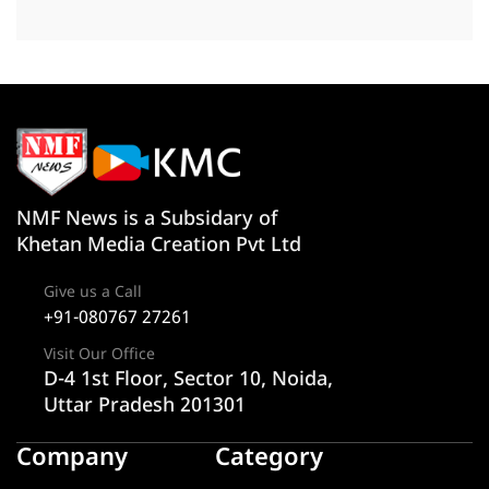
NMF News is a Subsidary of
Khetan Media Creation Pvt Ltd
Give us a Call
+91-080767 27261
Visit Our Office
D-4 1st Floor, Sector 10, Noida,
Uttar Pradesh 201301
Company
Category