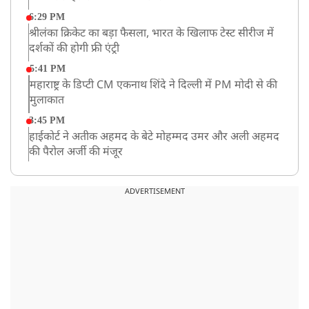
6:29 PM
श्रीलंका क्रिकेट का बड़ा फैसला, भारत के खिलाफ टेस्ट सीरीज में
दर्शकों की होगी फ्री एंट्री
5:41 PM
महाराष्ट्र के डिप्टी CM एकनाथ शिंदे ने दिल्ली में PM मोदी से की
मुलाकात
3:45 PM
हाईकोर्ट ने अतीक अहमद के बेटे मोहम्मद उमर और अली अहमद
की पैरोल अर्जी की मंजूर
12:59 PM
CM योगी का सपा पर हमला, कहा- वोट बैंक की राजनीति ने
ADVERTISEMENT
कारीगरों का सम्मान छीना
10:57 AM
रांची में अनशनकारी राहुल की तबीयत बिगड़ी! अस्पताल में कराया
गया भर्ती
9:20 AM
CBI का बड़ा खुलासा, NTA के एक्सपर्ट्स ने ही लीक कराया
NEET-UG का पेपर