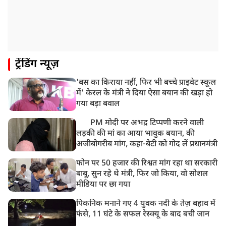
8:19 AM
उत्तराखंड: हरिद्वार में गंगा उफान पर, जलस्तर में बढ़ोतरी
8:18 AM
ट्रेंडिंग न्यूज़
UP: लखनऊ में चलती कार में लगी आग, युवक की जिंदा जलकर
मौत
'बस का किराया नहीं, फिर भी बच्चे प्राइवेट स्कूल
में' केरल के मंत्री ने दिया ऐसा बयान की खड़ा हो
गया बड़ा बवाल
PM मोदी पर अभद्र टिप्पणी करने वाली
लड़की की मां का आया भावुक बयान, की
अजीबोगरीब मांग, कहा-बेटी को गोद लें प्रधानमंत्री
फोन पर 50 हजार की रिश्वत मांग रहा था सरकारी
बाबू, सुन रहे थे मंत्री, फिर जो किया, वो सोशल
मीडिया पर छा गया
पिकनिक मनाने गए 4 युवक नदी के तेज़ बहाव में
फंसे, 11 घंटे के सफल रेस्क्यू के बाद बची जान