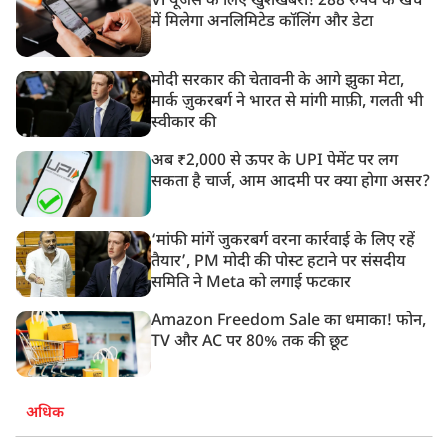
Vi यूजर्स के लिए खुशखबरी! 288 रुपये के खर्च
में मिलेगा अनलिमिटेड कॉलिंग और डेटा
मोदी सरकार की चेतावनी के आगे झुका मेटा,
मार्क ज़ुकरबर्ग ने भारत से मांगी माफ़ी, गलती भी
स्वीकार की
अब ₹2,000 से ऊपर के UPI पेमेंट पर लग
सकता है चार्ज, आम आदमी पर क्या होगा असर?
‘मांफी मांगें जुकरबर्ग वरना कार्रवाई के लिए रहें
तैयार’, PM मोदी की पोस्ट हटाने पर संसदीय
समिति ने Meta को लगाई फटकार
Amazon Freedom Sale का धमाका! फोन,
TV और AC पर 80% तक की छूट
अधिक