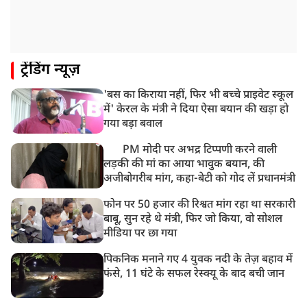
9:38 AM
झारखंड: JPSC परीक्षा धांधली मामले में और पांच लोग गिरफ्तार,
अबतक 19 अरेस्ट
8:55 AM
ट्रेंडिंग न्यूज़
पाकिस्तान के कब्जे वाले जम्मू और कश्मीर (PoJK) में हिंसा को
लेकर ब्रिटेन में प्रदर्शन
'बस का किराया नहीं, फिर भी बच्चे प्राइवेट स्कूल
8:50 AM
में' केरल के मंत्री ने दिया ऐसा बयान की खड़ा हो
बसपा के इकलौते विधायक उमाशंकर सिंह का देर रात निधन,
गया बड़ा बवाल
आज बलिया में होगा अंतिम संस्कार
PM मोदी पर अभद्र टिप्पणी करने वाली
लड़की की मां का आया भावुक बयान, की
अजीबोगरीब मांग, कहा-बेटी को गोद लें प्रधानमंत्री
फोन पर 50 हजार की रिश्वत मांग रहा था सरकारी
बाबू, सुन रहे थे मंत्री, फिर जो किया, वो सोशल
मीडिया पर छा गया
पिकनिक मनाने गए 4 युवक नदी के तेज़ बहाव में
फंसे, 11 घंटे के सफल रेस्क्यू के बाद बची जान