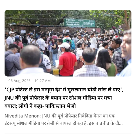
एजेंसियों की सक्रियता बढ़ गई हैं जो कि दिल्ली के लिए चिंता का विषय
होना चाहिए.
06 Aug, 2026
10:27 AM
'CJP प्रोटेस्ट से इस मनहूस देश में मुसलमान थोड़ी सांस ले पाए',
JNU की पूर्व प्रोफेसर के बयान पर सोशल मीडिया पर मचा
बवाल; लोगों ने कहा- पाकिस्तान भेजो
Nivedita Menon: JNU की पूर्व प्रोफेसर निवेदिता मेनन का एक
इंटरव्यू सोशल मीडिया पर तेजी से वायरल हो रहा है. इस बातचीत के दौरान
उन्होंने देश, मुसलमानों और CJP (Cockroach Janata Party) के