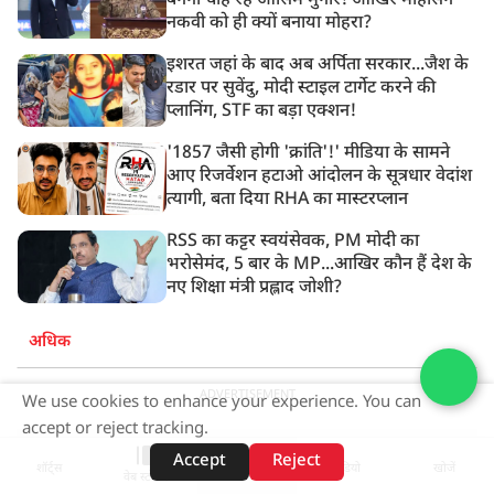
बनना चाह रहे आसिम मुनीर! आखिर मोहसिन
नकवी को ही क्यों बनाया मोहरा?
इशरत जहां के बाद अब अर्पिता सरकार...जैश के
रडार पर सुवेंदु, मोदी स्टाइल टार्गेट करने की
प्लानिंग, STF का बड़ा एक्शन!
'1857 जैसी होगी 'क्रांति'!' मीडिया के सामने
आए रिजर्वेशन हटाओ आंदोलन के सूत्रधार वेदांश
त्यागी, बता दिया RHA का मास्टरप्लान
RSS का कट्टर स्वयंसेवक, PM मोदी का
भरोसेमंद, 5 बार के MP...आखिर कौन हैं देश के
नए शिक्षा मंत्री प्रह्लाद जोशी?
अधिक
ADVERTISEMENT
We use cookies to enhance your experience. You can
accept or reject tracking.
Accept
Reject
शॉर्ट्स
होम
वीडियो
खोजें
वेब स्टोरीज़