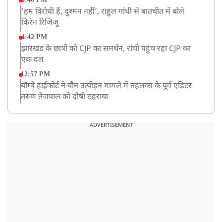
‘हम विरोधी हैं, दुश्मन नहीं’, राहुल गांधी से बातचीत में बोले
किरेन रिजिजू
4:42 PM
झारखंड के छात्रों को CJP का समर्थन, रांची पहुंच रहा CJP का
एक दल
12:57 PM
बॉम्बे हाईकोर्ट ने यौन उत्पीड़न मामले में तहलका के पूर्व एडिटर
तरुण तेजपाल को दोषी ठहराया
12:47 PM
माफिया अतीक अहमद के छोटे बेटे अबान की एक्सीडेंट में मौत
ADVERTISEMENT
11:12 AM
यौन उत्पीड़न मामले में 'तहलका' के पूर्व एडिटर तरुण तेजपाल
दोषी करार
11:05 AM
भारी हंगामे के बीच संसद की कार्यवाही दोपहर दो बजे तक के
लिए स्थगित