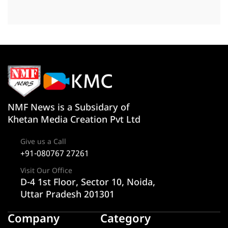
NMF News is a Subsidary of
Khetan Media Creation Pvt Ltd
Give us a Call
+91-080767 27261
Visit Our Office
D-4 1st Floor, Sector 10, Noida,
Uttar Pradesh 201301
Company
Category