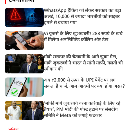
टेक्नोलॉजी
WhatsApp हैकिंग को लेकर सरकार का बड़ा
अलर्ट, 10,000 से ज्यादा भारतीयों को साइबर
हमले से बचाया गया
Vi यूजर्स के लिए खुशखबरी! 288 रुपये के खर्च
में मिलेगा अनलिमिटेड कॉलिंग और डेटा
मोदी सरकार की चेतावनी के आगे झुका मेटा,
मार्क ज़ुकरबर्ग ने भारत से मांगी माफ़ी, गलती भी
स्वीकार की
अब ₹2,000 से ऊपर के UPI पेमेंट पर लग
सकता है चार्ज, आम आदमी पर क्या होगा असर?
‘मांफी मांगें जुकरबर्ग वरना कार्रवाई के लिए रहें
तैयार’, PM मोदी की पोस्ट हटाने पर संसदीय
समिति ने Meta को लगाई फटकार