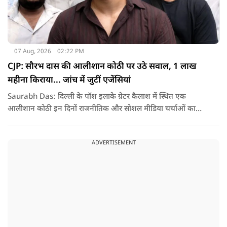
07 Aug, 2026
02:22 PM
CJP: सौरभ दास की आलीशान कोठी पर उठे सवाल, 1 लाख
महीना किराया... जांच में जुटीं एजेंसियां
Saurabh Das: दिल्ली के पॉश इलाके ग्रेटर कैलाश में स्थित एक
आलीशान कोठी इन दिनों राजनीतिक और सोशल मीडिया चर्चाओं का
हिस्सा बनी हुई है. वजह है इस घर से जुड़ा किराया और यहां रहने वाले
सौरभ दास को लेकर उठ रहे सवाल..
ADVERTISEMENT