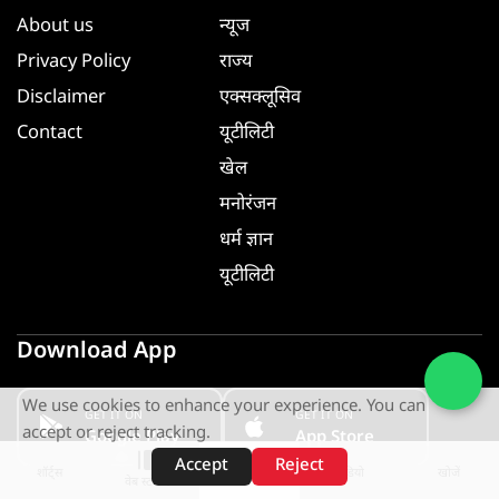
About us
न्यूज
Privacy Policy
राज्य
Disclaimer
एक्सक्लूसिव
Contact
यूटीलिटी
खेल
मनोरंजन
धर्म ज्ञान
यूटीलिटी
Download App
We use cookies to enhance your experience. You can
GET IT ON
GET IT ON
accept or reject tracking.
Google Play
App Store
Accept
Reject
शॉर्ट्स
होम
वीडियो
खोजें
वेब स्टोरीज़