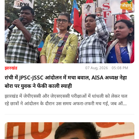
झारखंड
07 Aug, 2026
05:08 PM
रांची में JPSC-JSSC आंदोलन में मचा बवाल, AISA अध्यक्ष नेहा
बोरा पर युवक ने फेंकी काली स्याही
झारखंड में जेपीएससी और जेएसएससी परीक्षाओं में धांधली को लेकर चल
रहे छात्रों ने आंदोलन के दौरान उस समय अफरा-तफरी मच गई, जब ऑल
इंडिया स्टूडेंट्स एसोसिएशन की राष्ट्रीय अध्यक्ष नेहा बोरा पर एक युवक ने
अचानक काली स्याही फेंक दी.