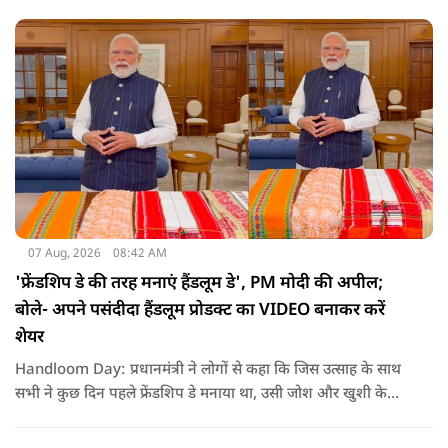
तमिलनाडु बल्कि दक्षिण भारत के कई राज्यों में पीने के पानी और सिंचाई
की समस्या को काफी हद तक कम किया जा सकता है.
07 Aug, 2026
08:42 AM
'फ्रेंडशिप डे की तरह मनाएं हैंडलूम डे', PM मोदी की अपील;
बोले- अपने पसंदीदा हैंडलूम प्रोडक्ट का VIDEO बनाकर करें
शेयर
Handloom Day: प्रधानमंत्री ने लोगों से कहा कि जिस उत्साह के साथ
सभी ने कुछ दिन पहले फ्रेंडशिप डे मनाया था, उसी जोश और खुशी के
साथ अब हैंडलूम डे भी मनाया जाए..