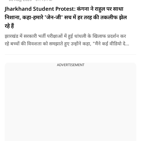
Jharkhand Student Protest: कंगना ने राहुल पर साधा
निशाना, कहा-हमारे 'जेन-जी' सच में हर तरह की तकलीफ झेल
रहे हैं
झारखंड में सरकारी भर्ती परीक्षाओं में हुई धांधली के खिलाफ प्रदर्शन कर
रहे बच्चों की विवशता को समझाते हुए उन्होंने कहा, "मैंने कई वीडियो देखे
हैं कि बच्चों को त्रिपाल लगाने की इजाजत नहीं दी जा रही है. खाने की
ठीक स्थिति नहीं है, बच्चों ने दो-तीन दिन से कपड़े नहीं बदले हैं. हालात
ADVERTISEMENT
यहां तक गंभीर हैं कि बच्चों के पास ऑनलाइन फूड नहीं जा पा रहा है. ऐसी
स्थिति में राहुल गांधी वहां नहीं पहुंच रहे हैं.