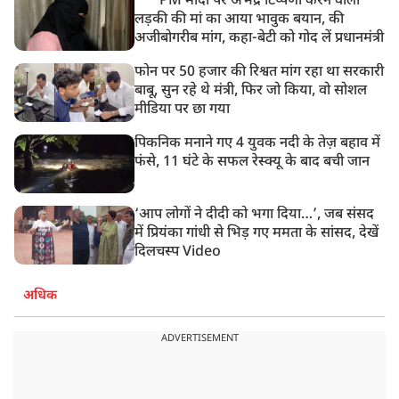
PM मोदी पर अभद्र टिप्पणी करने वाली
लड़की की मां का आया भावुक बयान, की
अजीबोगरीब मांग, कहा-बेटी को गोद लें प्रधानमंत्री
फोन पर 50 हजार की रिश्वत मांग रहा था सरकारी
बाबू, सुन रहे थे मंत्री, फिर जो किया, वो सोशल
मीडिया पर छा गया
पिकनिक मनाने गए 4 युवक नदी के तेज़ बहाव में
फंसे, 11 घंटे के सफल रेस्क्यू के बाद बची जान
‘आप लोगों ने दीदी को भगा दिया…’, जब संसद
में प्रियंका गांधी से भिड़ गए ममता के सांसद, देखें
दिलचस्प Video
अधिक
ADVERTISEMENT