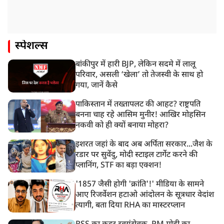
स्पेशल्स
बांकीपुर में हारी BJP, लेकिन सदमे में लालू
परिवार, असली ‘खेला’ तो तेजस्वी के साथ हो
गया, जानें कैसे
पाकिस्तान में तख्तापलट की आहट? राष्ट्रपति
बनना चाह रहे आसिम मुनीर! आखिर मोहसिन
नकवी को ही क्यों बनाया मोहरा?
इशरत जहां के बाद अब अर्पिता सरकार...जैश के
रडार पर सुवेंदु, मोदी स्टाइल टार्गेट करने की
प्लानिंग, STF का बड़ा एक्शन!
'1857 जैसी होगी 'क्रांति'!' मीडिया के सामने
आए रिजर्वेशन हटाओ आंदोलन के सूत्रधार वेदांश
त्यागी, बता दिया RHA का मास्टरप्लान