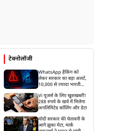
न्यूज
न्यूज
टेक्नोलॉजी
WhatsApp हैकिंग को
लेकर सरकार का बड़ा अलर्ट,
10,000 से ज्यादा भारतीयों
को साइबर हमले से बचाया
Vi यूजर्स के लिए खुशखबरी!
ांवड़ियों को लेकर रशीदी के
GEN-Z के समर्थन में RSS
गया
288 रुपये के खर्च में मिलेगा
िवादित बयान पर भड़कीं
चीफ मोहन भागवत, बोले-
अनलिमिटेड कॉलिंग और डेटा
ाधवी लता, बोलीं-मुसलमान
देशविरोधी नहीं, उनकी
हीं, आत्मघाती आतंकवादी हैं
शिकायतें सही
मोदी सरकार की चेतावनी के
आगे झुका मेटा, मार्क