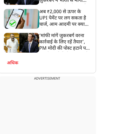
ज़ुकरबर्ग ने भारत से मांगी
माफ़ी, गलती भी स्वीकार की
अब ₹2,000 से ऊपर के
UPI पेमेंट पर लग सकता है
चार्ज, आम आदमी पर क्या
होगा असर?
‘मांफी मांगें जुकरबर्ग वरना
कार्रवाई के लिए रहें तैयार’,
PM मोदी की पोस्ट हटाने पर
संसदीय समिति ने Meta को
लगाई फटकार
अधिक
ADVERTISEMENT