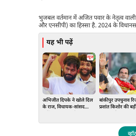
भुजबल वर्तमान में अजित पवार के नेतृत्व वाल
और एनसीपी) का हिस्सा है. 2024 के विधानसभा
यह भी पढ़ें
न्यूज
अभिजीत दिपके ने खोले दिल
बांकीपुर उपचुनाव रि
के राज, विधायक-सांसद
प्रशांत किशोर की बड़
नहीं... इस पद पर है नजर
BJP का किला ढहाक
लहराया परचम, नीरज
को दी मात
व्हॉ