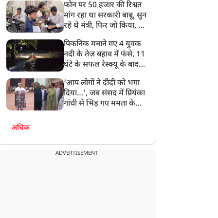
फोन पर 50 हजार की रिश्वत
बेटी को गोद लें प्रधानमंत्री
मांग रहा था सरकारी बाबू, सुन
रहे थे मंत्री, फिर जो किया, वो
सोशल मीडिया पर छा गया
पिकनिक मनाने गए 4 युवक
नदी के तेज़ बहाव में फंसे, 11
घंटे के सफल रेस्क्यू के बाद
बची जान
‘आप लोगों ने दीदी को भगा
दिया…’, जब संसद में प्रियंका
गांधी से भिड़ गए ममता के
सांसद, देखें दिलचस्प Video
अधिक
ADVERTISEMENT