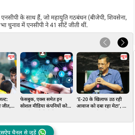
ी एनसीपी के साथ हैं, जो महायुति गठबंधन (बीजेपी, शिवसेना,
 चुनाव में एनसीपी ने 41 सीटें जीती थीं.
न्यूज
न्यूज
न्यूज
जल्ट:
फेसबुक, एक्स समेत इन
‘E-20 के खिलाफ उठ रही
क
ी जीत,
सोशल मीडिया कंपनियों को
आवाज को दबा रहा मेटा’, केंद्र
व
र
संसदीय समिति ने किया तलब,
सरकार पर केजरीवाल का बड़ा
म
 कुमार
जानें वजह
आरोप, सोशल मीडिया
न
सेंसरशिप का दावा
ट्सऐप चैनल से जुड़ें