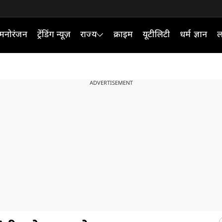
मनोरंजन
ट्रेंडिंग न्यूज़
राज्य
क्राइम
यूटीलिटी
धर्म ज्ञान
ल
ADVERTISEMENT