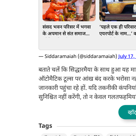
संसद भवन परिसर में भगवा
‘पहले एक ही परिवार
के अपमान से संत समाज
एयरपोर्ट के नाम…’ का
क्रोधित, निशाने पर पप्पू, राहुल
PM मोदी का बड़ा वार
और अखिलेश
प्रदेश को दी बड़ी सौ
— Siddaramaiah (@siddaramaiah)
July 17,
बताते चलें कि सिद्धारमैया के साथ हुआ यह 
ऑटोमैटिक टूल्स पर आंख बंद करके भरोसा नह
जानकारी पहुंचा रहे हों. यदि तकनीकी कंपनिया
सुनिश्चित नहीं करेंगी, तो न केवल गलतफहमिया
व्हॉ
Tags