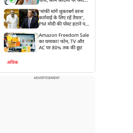
चार्ज, आम आदमी पर क्या
होगा असर?
‘मांफी मांगें जुकरबर्ग वरना
कार्रवाई के लिए रहें तैयार’,
PM मोदी की पोस्ट हटाने पर
ुकेत-दिल्ली एअर इंडिया
जंतर-मंतर पर इस्तीफा लहराने
संसदीय समिति ने Meta को
्लाइट में भयानक टर्बुलेंस,
वाले सिपाही शेर सिंह की गई
Amazon Freedom Sale
लगाई फटकार
ई यात्री घायल, सुरक्षित हुई
नौकरी, पुलिस ने किया बर्खास्त
का धमाका! फोन, TV और
ैंडिंग
AC पर 80% तक की छूट
अधिक
ADVERTISEMENT