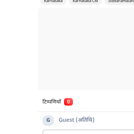
Karnataka
Karnataka CM
Siddaramaiah
टिप्पणियाँ
0
Guest (अतिथि)
G