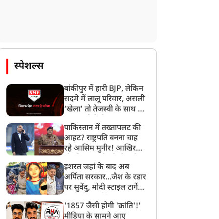
स्पेशल्स
बांकीपुर में हारी BJP, लेकिन
सदमे में लालू परिवार, असली
‘खेला’ तो तेजस्वी के साथ हो
गया, जानें कैसे
पाकिस्तान में तख्तापलट की
आहट? राष्ट्रपति बनना चाह
रहे आसिम मुनीर! आखिर
मोहसिन नकवी को ही क्यों
इशरत जहां के बाद अब
बनाया मोहरा?
अर्पिता सरकार...जैश के रडार
पर सुवेंदु, मोदी स्टाइल टार्गेट
करने की प्लानिंग, STF का
'1857 जैसी होगी 'क्रांति'!'
बड़ा एक्शन!
मीडिया के सामने आए