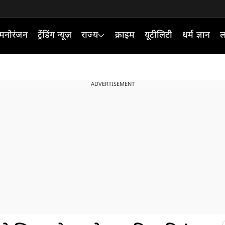
मनोरंजन
ट्रेंडिंग न्यूज़
राज्य
क्राइम
यूटीलिटी
धर्म ज्ञान
ल
ADVERTISEMENT