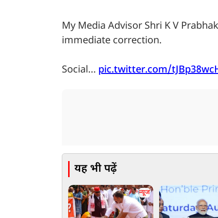
My Media Advisor Shri K V Prabhak
immediate correction.
Social…
pic.twitter.com/tJBp38wc
यह भी पढ़ें
न्यूज