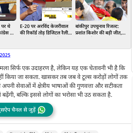
 पर थे
E-20 पर अरविंद केजरीवाल
बांकीपुर उपचुनाव रिजल्ट:
फ
ंग्रेस पर
की रिकॉर्ड तोड़ डिजिटल रैली,
प्रशांत किशोर की बड़ी जीत,
फ
, आंध्र
7 लाख लोगों ने Live देखा
BJP का किला ढहाकर
क
गात
टाउनहॉल, 4 अगस्त को PM
लहराया परचम, नीरज कुमार
ल
आवास तक मार्च का ऐलान
को दी मात
 2025
मामला सिर्फ एक उदाहरण है, लेकिन यह एक चेतावनी भी है कि
ीं किया जा सकता. खासकर तब जब वे टूल्स करोड़ों लोगों तक
ं अपनी सेवाओं में क्षेत्रीय भाषाओं की गुणवत्ता और सटीकता
ं बढ़ेंगी, बल्कि इससे लोगों का भरोसा भी उठ सकता है.
ट्सऐप चैनल से जुड़ें