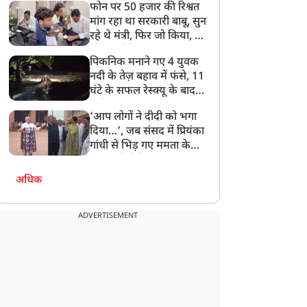
फोन पर 50 हजार की रिश्वत
बेटी को गोद लें प्रधानमंत्री
मांग रहा था सरकारी बाबू, सुन
रहे थे मंत्री, फिर जो किया, वो
सोशल मीडिया पर छा गया
पिकनिक मनाने गए 4 युवक
नदी के तेज़ बहाव में फंसे, 11
घंटे के सफल रेस्क्यू के बाद
बची जान
‘आप लोगों ने दीदी को भगा
दिया…’, जब संसद में प्रियंका
गांधी से भिड़ गए ममता के
सांसद, देखें दिलचस्प Video
अधिक
ADVERTISEMENT