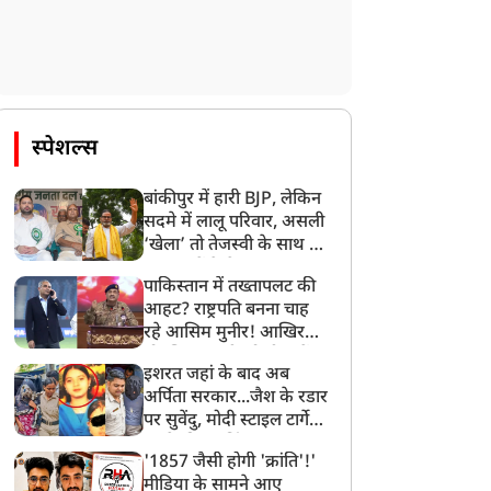
न्यूज
न्यूज
स्पेशल्स
बांकीपुर में हारी BJP, लेकिन
सदमे में लालू परिवार, असली
‘खेला’ तो तेजस्वी के साथ हो
भारत की पूर्वी सीमा पर बना
कोर कमेटी बनते ही CJP में
गया, जानें कैसे
एक और पाकिस्तान', शेख
बवाल, अभिजीत दिपके के घर
पाकिस्तान में तख्तापलट की
सीना के बेटे साजीब जॉय ने
के बाहर दो युवाओं ने दिया
आहट? राष्ट्रपति बनना चाह
ांग्लादेश से सतर्क रहने को
धरना, लगाए गंभीर आरोप
रहे आसिम मुनीर! आखिर
कहा
मोहसिन नकवी को ही क्यों
इशरत जहां के बाद अब
बनाया मोहरा?
अर्पिता सरकार...जैश के रडार
पर सुवेंदु, मोदी स्टाइल टार्गेट
करने की प्लानिंग, STF का
'1857 जैसी होगी 'क्रांति'!'
बड़ा एक्शन!
मीडिया के सामने आए