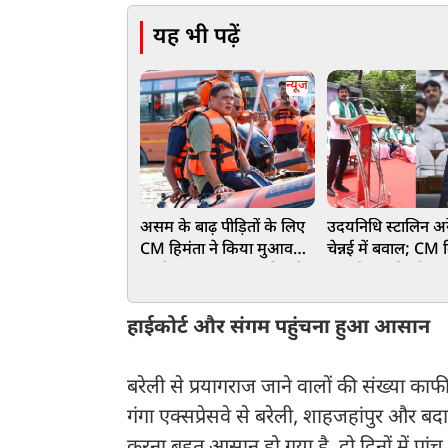
यह भी पढ़ें
न्यूज
असम के बाढ़ पीड़ितों के लिए
उदयनिधि स्टालिन अरे
CM हिमंता ने किया मुआवजे
चेन्नई में बवाल; C
का ऐलान, 75 हजार परिवारों
नाम लेकर की थी '
के खाते में पहुंचे ₹15-15
मीनिंग' बात
हजार
हाईकोर्ट और संगम पहुंचना हुआ आसान
बरेली से प्रयागराज जाने वालों की संख्या काफ
गंगा एक्सप्रेसवे से बरेली, शाहजहांपुर और बदाय