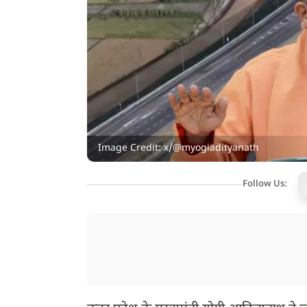
Image Credit: x/@myogiadityanath
Follow Us: