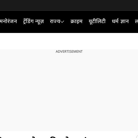
मनोरंजन
ट्रेंडिंग न्यूज़
राज्य
क्राइम
यूटीलिटी
धर्म ज्ञान
ल
ADVERTISEMENT