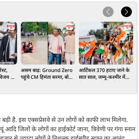
न्यूज
न्यूज
न्यूज
स्ट,
असम बाढ़: Ground Zero
आर्टिकल 370 हटाए जाने के
'
M विजय का
पहुंचे CM हिमंता सरमा, बोले-
सात साल, जम्मू-कश्मीर में
डबल
सरकार हर कदम पर आपके
निकली भव्य तिरंगा रैली, PDP
ह
साथ है
ने किया विरोध, महबूबा मुफ्ती
ब
ने दिया धरना
ी बड़ी है. इस एक्सप्रेसवे से उन लोगों को काफी लाभ मिलेगा.
ूं आदि जिलों के लोगों का हाईकोर्ट जाना, त्रिवेणी पर गंगा स्नान