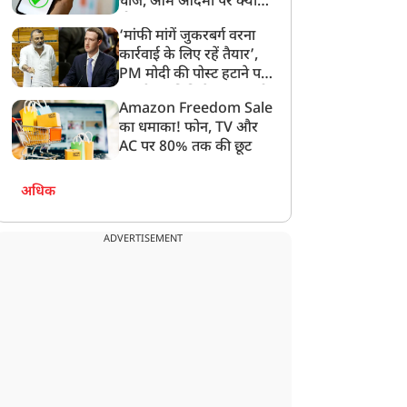
चार्ज, आम आदमी पर क्या
होगा असर?
‘मांफी मांगें जुकरबर्ग वरना
कार्रवाई के लिए रहें तैयार’,
PM मोदी की पोस्ट हटाने पर
संसदीय समिति ने Meta को
Amazon Freedom Sale
लगाई फटकार
का धमाका! फोन, TV और
AC पर 80% तक की छूट
अधिक
ADVERTISEMENT