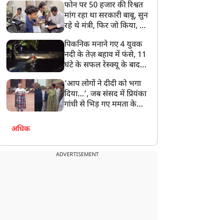
फोन पर 50 हजार की रिश्वत
बेटी को गोद लें प्रधानमंत्री
मांग रहा था सरकारी बाबू, सुन
रहे थे मंत्री, फिर जो किया, वो
सोशल मीडिया पर छा गया
पिकनिक मनाने गए 4 युवक
नदी के तेज़ बहाव में फंसे, 11
घंटे के सफल रेस्क्यू के बाद
बची जान
‘आप लोगों ने दीदी को भगा
दिया…’, जब संसद में प्रियंका
गांधी से भिड़ गए ममता के
सांसद, देखें दिलचस्प Video
अधिक
ADVERTISEMENT