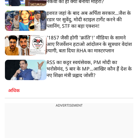
नकवी को ही क्यों बनाया मोहरा?
इशरत जहां के बाद अब अर्पिता सरकार...जैश के
रडार पर सुवेंदु, मोदी स्टाइल टार्गेट करने की
प्लानिंग, STF का बड़ा एक्शन!
'1857 जैसी होगी 'क्रांति'!' मीडिया के सामने
आए रिजर्वेशन हटाओ आंदोलन के सूत्रधार वेदांश
त्यागी, बता दिया RHA का मास्टरप्लान
RSS का कट्टर स्वयंसेवक, PM मोदी का
भरोसेमंद, 5 बार के MP...आखिर कौन हैं देश के
नए शिक्षा मंत्री प्रह्लाद जोशी?
अधिक
ADVERTISEMENT