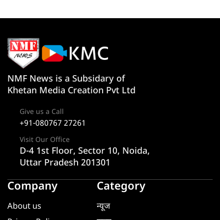
NMF News is a Subsidary of
Khetan Media Creation Pvt Ltd
Give us a Call
+91-080767 27261
Visit Our Office
D-4 1st Floor, Sector 10, Noida,
Uttar Pradesh 201301
Company
Category
About us
न्यूज