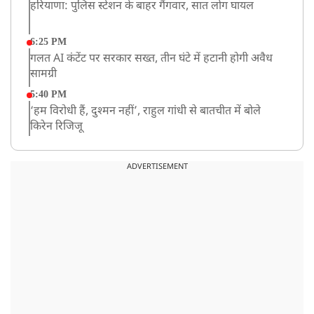
हरियाणा: पुलिस स्टेशन के बाहर गैंगवार, सात लोग घायल
6:25 PM
गलत AI कंटेंट पर सरकार सख्त, तीन घंटे में हटानी होगी अवैध
सामग्री
5:40 PM
‘हम विरोधी हैं, दुश्मन नहीं’, राहुल गांधी से बातचीत में बोले
किरेन रिजिजू
4:42 PM
झारखंड के छात्रों को CJP का समर्थन, रांची पहुंच रहा CJP का
ADVERTISEMENT
एक दल
12:57 PM
बॉम्बे हाईकोर्ट ने यौन उत्पीड़न मामले में तहलका के पूर्व एडिटर
तरुण तेजपाल को दोषी ठहराया
12:47 PM
माफिया अतीक अहमद के छोटे बेटे अबान की एक्सीडेंट में मौत
11:12 AM