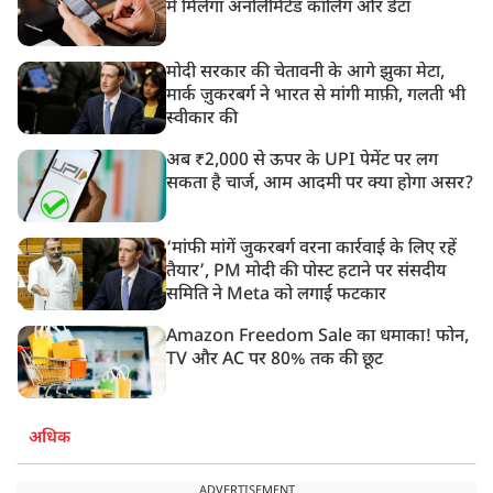
में मिलेगा अनलिमिटेड कॉलिंग और डेटा
मोदी सरकार की चेतावनी के आगे झुका मेटा,
मार्क ज़ुकरबर्ग ने भारत से मांगी माफ़ी, गलती भी
स्वीकार की
अब ₹2,000 से ऊपर के UPI पेमेंट पर लग
सकता है चार्ज, आम आदमी पर क्या होगा असर?
‘मांफी मांगें जुकरबर्ग वरना कार्रवाई के लिए रहें
तैयार’, PM मोदी की पोस्ट हटाने पर संसदीय
समिति ने Meta को लगाई फटकार
Amazon Freedom Sale का धमाका! फोन,
TV और AC पर 80% तक की छूट
अधिक
ADVERTISEMENT