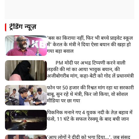
यौन उत्पीड़न मामले में 'तहलका' के पूर्व एडिटर तरुण तेजपाल
दोषी करार
11:05 AM
ट्रेंडिंग न्यूज़
भारी हंगामे के बीच संसद की कार्यवाही दोपहर दो बजे तक के
लिए स्थगित
'बस का किराया नहीं, फिर भी बच्चे प्राइवेट स्कूल
9:38 AM
में' केरल के मंत्री ने दिया ऐसा बयान की खड़ा हो
झारखंड: JPSC परीक्षा धांधली मामले में और पांच लोग गिरफ्तार,
गया बड़ा बवाल
अबतक 19 अरेस्ट
PM मोदी पर अभद्र टिप्पणी करने वाली
लड़की की मां का आया भावुक बयान, की
अजीबोगरीब मांग, कहा-बेटी को गोद लें प्रधानमंत्री
फोन पर 50 हजार की रिश्वत मांग रहा था सरकारी
बाबू, सुन रहे थे मंत्री, फिर जो किया, वो सोशल
मीडिया पर छा गया
पिकनिक मनाने गए 4 युवक नदी के तेज़ बहाव में
फंसे, 11 घंटे के सफल रेस्क्यू के बाद बची जान
‘आप लोगों ने दीदी को भगा दिया…’, जब संसद