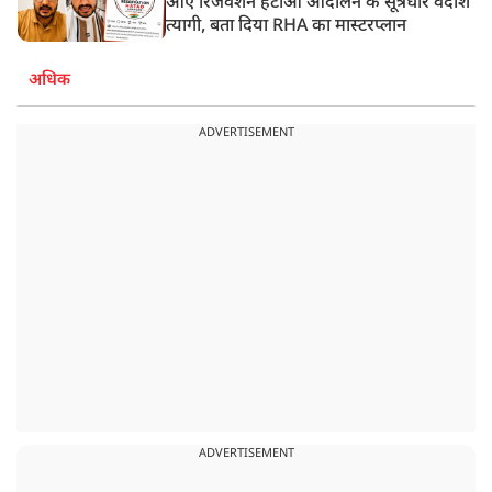
आए रिजर्वेशन हटाओ आंदोलन के सूत्रधार वेदांश
त्यागी, बता दिया RHA का मास्टरप्लान
अधिक
ADVERTISEMENT
ADVERTISEMENT