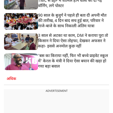
TMC से BJP में शामिल होने वालों को दी गई
वॉर्निंग, लगे पोस्टर
90 साल के बुजुर्ग ने पहले ही बता दी अपनी मौत
की तारीख, 4 दिन बाद सच हुई बात, परिवार ने
गाजे-बाजे के साथ निकाली अंतिम यात्रा
3 साल से अटका था काम, DM ने कराया पूरा तो
किसान ने दिया ऐसा तोहफा, देखकर अफसर ने
कहा- इससे अनमोल कुछ नहीं
'बस का किराया नहीं, फिर भी बच्चे प्राइवेट स्कूल
में' केरल के मंत्री ने दिया ऐसा बयान की खड़ा हो
गया बड़ा बवाल
अधिक
ADVERTISEMENT