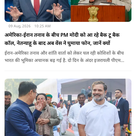
09 Aug, 2026
10:25 AM
अमेरिका-ईरान तनाव के बीच PM मोदी को आ रहे बैक टू बैक
कॉल, नेतन्याहू के बाद अब वेंस ने घुमाया फोन, जानें क्यों
ईरान-अमेरिका तनाव और शांति वार्ता को लेकर चल रही कोशिशों के बीच
भारत की भूमिका अचानक बढ़ गई है. दो दिन के अंदर इजरायली पीएम
नेतन्याहू और अमेरिकी उपराष्ट्रपति जेडी वेंस का पीएम मोदी का फोन
आया. इस दौरान रणनीतिक मुद्दों पर बात हुई.