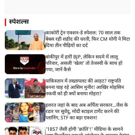
स्पेशल्स
काकोरी ट्रेन एक्शन-डे स्पेशल: 70 साल तक
बेबस रही शहीद की धरती, फिर CM योगी ने मिटा
दिया तीन पीढ़ियों का दर्द
बांकीपुर में हारी BJP, लेकिन सदमे में लालू
परिवार, असली ‘खेला’ तो तेजस्वी के साथ हो
गया, जानें कैसे
पाकिस्तान में तख्तापलट की आहट? राष्ट्रपति
बनना चाह रहे आसिम मुनीर! आखिर मोहसिन
नकवी को ही क्यों बनाया मोहरा?
इशरत जहां के बाद अब अर्पिता सरकार...जैश के
रडार पर सुवेंदु, मोदी स्टाइल टार्गेट करने की
प्लानिंग, STF का बड़ा एक्शन!
'1857 जैसी होगी 'क्रांति'!' मीडिया के सामने