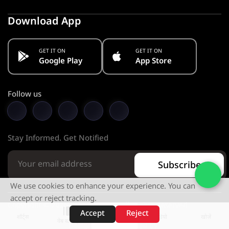
Download App
GET IT ON
GET IT ON
Google Play
App Store
Follow us
Stay Informed. Get Notified
Subscribe
We use cookies to enhance your experience. You can
accept or reject tracking.
Copyright © 2026 KMC PVT. LTD. All Rights Reserved.
Accept
Reject
शॉर्ट्स
होम
वीडियो
खोजें
वेब स्टोरीज़
Designed & Developed by