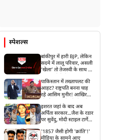
स्पेशल्स
बांकीपुर में हारी BJP, लेकिन
सदमे में लालू परिवार, असली
‘खेला’ तो तेजस्वी के साथ हो
गया, जानें कैसे
पाकिस्तान में तख्तापलट की
आहट? राष्ट्रपति बनना चाह
रहे आसिम मुनीर! आखिर
मोहसिन नकवी को ही क्यों
इशरत जहां के बाद अब
बनाया मोहरा?
अर्पिता सरकार...जैश के रडार
पर सुवेंदु, मोदी स्टाइल टार्गेट
करने की प्लानिंग, STF का
'1857 जैसी होगी 'क्रांति'!'
बड़ा एक्शन!
मीडिया के सामने आए