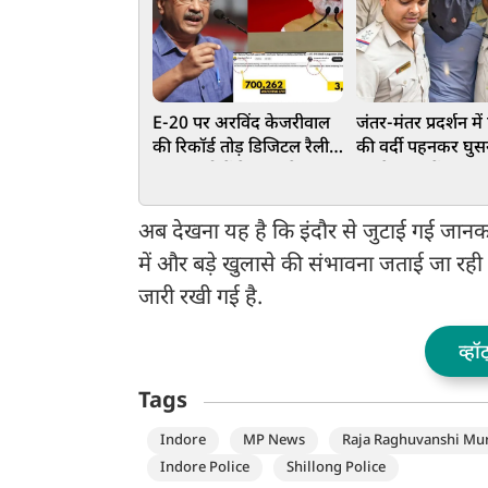
E-20 पर अरविंद केजरीवाल
जंतर-मंतर प्रदर्शन मे
की रिकॉर्ड तोड़ डिजिटल रैली,
की वर्दी पहनकर घुस
7 लाख लोगों ने Live देखा
था जैश का मेंबर! ब
टाउनहॉल, 4 अगस्त को PM
ने दबोचा, जानें क्या थ
आवास तक मार्च का ऐलान
अब देखना यह है कि इंदौर से जुटाई गई जानकार
में और बड़े खुलासे की संभावना जताई जा रही ह
जारी रखी गई है.
व्हॉ
Tags
Indore
MP News
Raja Raghuvanshi Mu
Indore Police
Shillong Police