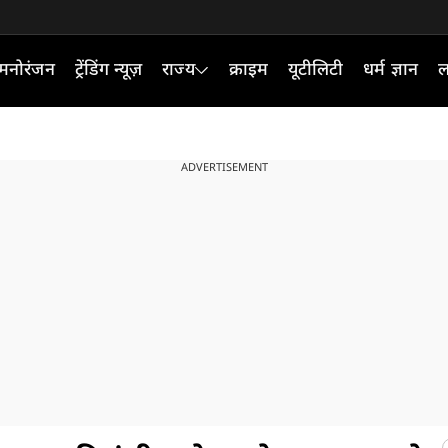
मनोरंजन
ट्रेंडिंग न्यूज़
राज्य
क्राइम
यूटीलिटी
धर्म ज्ञान
ल
ADVERTISEMENT