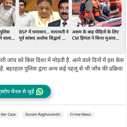
ं पुलिस
BSP में घमासान… मायावती ने
असम के बाढ़ पीड़ितों के लिए
ज
ने वाला
पूर्व सांसद अशोक सिद्घार्थ को
CM हिमंता ने किया मुआवजे
व
ंगाल STF
हमेशा के लिए किया पार्टी से
का ऐलान, 75 हजार परिवारों
न
े इरादे
OUT, ये है वजह
के खाते में पहुंचे ₹15-15
हजार
ी जांच को किस दिशा में मोड़ती है. आने वाले दिनों में इस केस
ै. बहरहाल पुलिस द्वारा अन्य कई पहलू से भी जाँच की प्रक्रिया
ट्सऐप चैनल से जुड़ें
rder Case
Sonam Raghuvanshi
Crime News