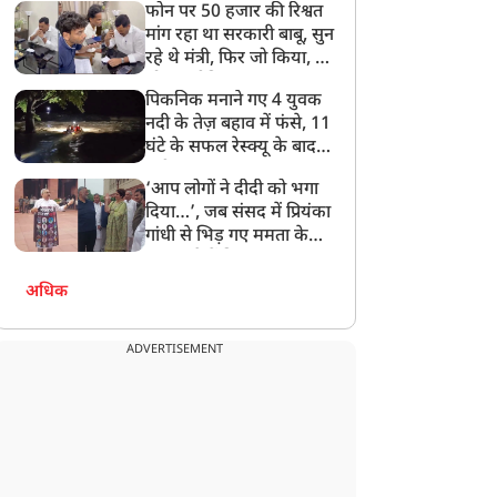
फोन पर 50 हजार की रिश्वत
बेटी को गोद लें प्रधानमंत्री
मांग रहा था सरकारी बाबू, सुन
रहे थे मंत्री, फिर जो किया, वो
सोशल मीडिया पर छा गया
पिकनिक मनाने गए 4 युवक
नदी के तेज़ बहाव में फंसे, 11
घंटे के सफल रेस्क्यू के बाद
बची जान
‘आप लोगों ने दीदी को भगा
दिया…’, जब संसद में प्रियंका
गांधी से भिड़ गए ममता के
सांसद, देखें दिलचस्प Video
अधिक
ADVERTISEMENT