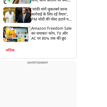
चार्ज, आम आदमी पर क्या
होगा असर?
‘मांफी मांगें जुकरबर्ग वरना
कार्रवाई के लिए रहें तैयार’,
PM मोदी की पोस्ट हटाने पर
संसदीय समिति ने Meta को
ंतर-मंतर पर इस्तीफा लहराने
आर्टिकल 370 हटाए जाने के
Amazon Freedom Sale
लगाई फटकार
ाले सिपाही शेर सिंह की गई
सात साल, जम्मू-कश्मीर में
का धमाका! फोन, TV और
ौकरी, पुलिस ने किया बर्खास्त
निकली भव्य तिरंगा रैली, PDP
AC पर 80% तक की छूट
ने किया विरोध, महबूबा मुफ्ती
ने दिया धरना
अधिक
ADVERTISEMENT