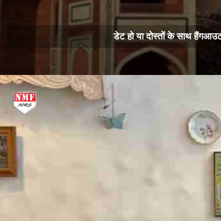
डेट हो या दोस्तों के साथ हैंगआउट