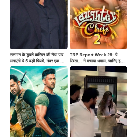
सलमान के डूबते करियर की नैया पार
TRP Report Week 28: ये
लगाएंगी ये 5 बड़ी फिल्में, नंबर एक वाली
रिश्ता… ने मचाया धमाल, जानिए इस
तोड़ेगी सारे रिकॉर्ड!
हफ्ते के टॉप 5 शोज का हाल