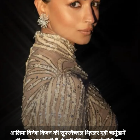
आलिया दिनेश विजन की सुपरनैचरल थ्रिलर मूवी चामुंडामें