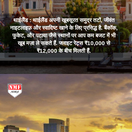
थाईलैंड : थाईलैंड अपनी खूबसूरत समुद्र तटों, जीवंत
नाइटलाइफ़ और स्वादिष्ट खाने के लिए प्रसिद्ध है. बैंकॉक,
फुकेट, और पटाया जैसे स्थानों पर आप कम बजट में भी
खूब मज़ा ले सकते हैं. फ्लाइट रेट्स ₹10,000 से
₹12,000 के बीच मिलती हैं.