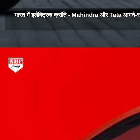
भारत में इलेक्ट्रिक क्रांति - Mahindra और Tata आमने-सामन