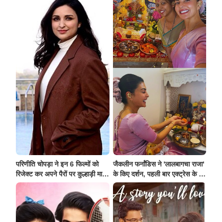
परिणीति चोपड़ा ने इन 6 फिल्मों को
जैकलीन फर्नांडिस ने 'लालबागचा राजा'
रिजेक्ट कर अपने पैरों पर कुल्हाड़ी मार
के किए दर्शन, पहली बार एक्ट्रेस के घर
ली!
पधारे बप्पा