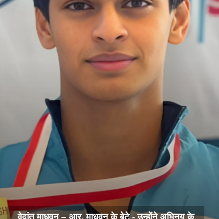
वेदांत माधवन – आर. माधवन के बेटे - उन्होंने अभिनय के