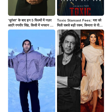
‘धुरंधर’ के बाद इन 5 फिल्मों में नज़र
Toxic Starcast Fees: यश को
आएंगे रणवीर सिंह, किसी में भगवान शिव
मिली सबसे बड़ी रकम, कियारा से पीछ
तो किसी में ज़ॉम्बी का निभाएंगे किरदार
रह गईं नयनतारा, जानें किसे मिली
कितनी फ़ीस