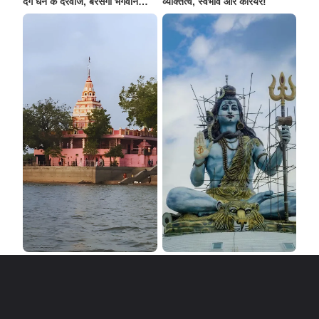
देंगे धन के दरवाजे, बरसेगी भगवान
व्यक्तित्व, स्वभाव और करियर!
कुबेर की कृपा!
भगवान शिव से जुड़े नौ रहस्यमयी
महाशिवरात्रि पर इन राशियों का बन
Opening
https://www.newsnmf.com/nmfapps/
मंदिर!
रहा सर्वार्थ सिद्धि योग, जानें किन 6
राशि वालों की चमकेगी क़िस्मत