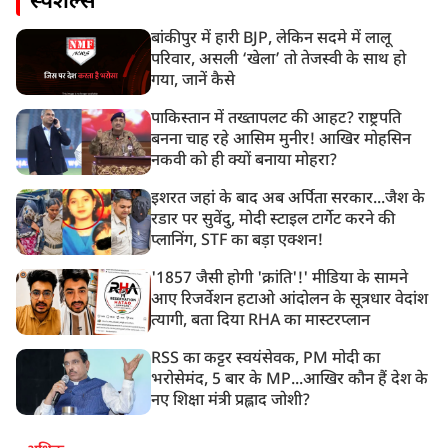
स्पेशल्स
बांकीपुर में हारी BJP, लेकिन सदमे में लालू
परिवार, असली ‘खेला’ तो तेजस्वी के साथ हो
गया, जानें कैसे
पाकिस्तान में तख्तापलट की आहट? राष्ट्रपति
बनना चाह रहे आसिम मुनीर! आखिर मोहसिन
नकवी को ही क्यों बनाया मोहरा?
इशरत जहां के बाद अब अर्पिता सरकार...जैश के
रडार पर सुवेंदु, मोदी स्टाइल टार्गेट करने की
प्लानिंग, STF का बड़ा एक्शन!
'1857 जैसी होगी 'क्रांति'!' मीडिया के सामने
आए रिजर्वेशन हटाओ आंदोलन के सूत्रधार वेदांश
त्यागी, बता दिया RHA का मास्टरप्लान
RSS का कट्टर स्वयंसेवक, PM मोदी का
भरोसेमंद, 5 बार के MP...आखिर कौन हैं देश के
नए शिक्षा मंत्री प्रह्लाद जोशी?