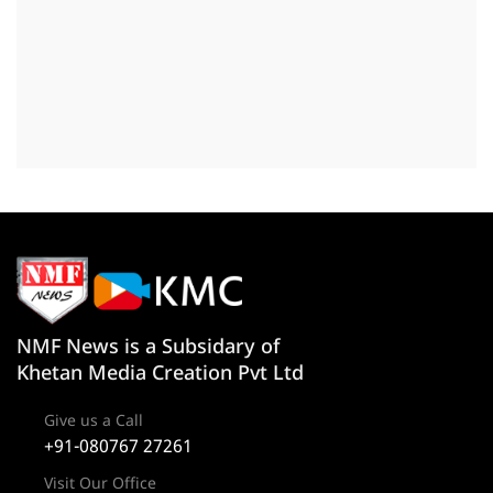
NMF News is a Subsidary of
Khetan Media Creation Pvt Ltd
Give us a Call
+91-080767 27261
Visit Our Office