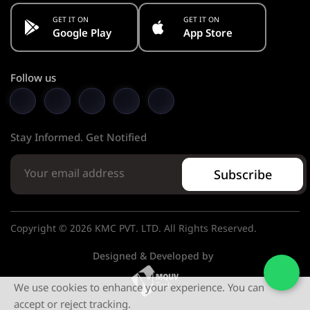
GET IT ON
GET IT ON
Google Play
App Store
Follow us
Stay Informed. Get Notified
Subscribe
Copyright © 2026 KMC PVT. LTD. All Rights Reserved.
Designed & Developed by
We use cookies to enhance your experience. You can
accept or reject tracking.