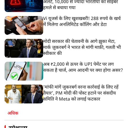
अलर्ट, 10,000 से ज्यादा भारतीयों को साइबर
हमले से बचाया गया
Vi यूजर्स के लिए खुशखबरी! 288 रुपये के खर्च
में मिलेगा अनलिमिटेड कॉलिंग और डेटा
मोदी सरकार की चेतावनी के आगे झुका मेटा,
मार्क ज़ुकरबर्ग ने भारत से मांगी माफ़ी, गलती भी
स्वीकार की
अब ₹2,000 से ऊपर के UPI पेमेंट पर लग
सकता है चार्ज, आम आदमी पर क्या होगा असर?
‘मांफी मांगें जुकरबर्ग वरना कार्रवाई के लिए रहें
तैयार’, PM मोदी की पोस्ट हटाने पर संसदीय
समिति ने Meta को लगाई फटकार
अधिक