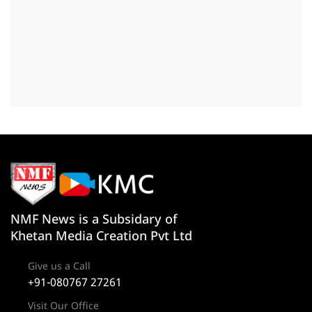
NMF News is a Subsidary of
Khetan Media Creation Pvt Ltd
Give us a Call
+91-080767 27261
Visit Our Office