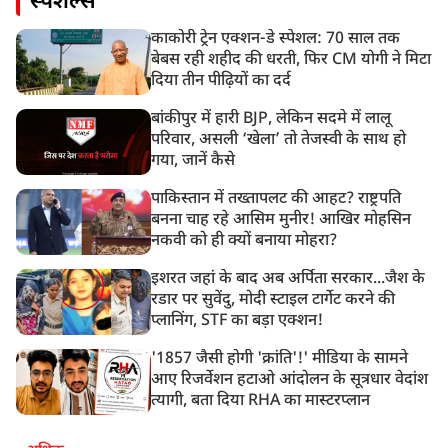
स्पेशल्स
काकोरी ट्रेन एक्शन-डे स्पेशल: 70 साल तक
बेबस रही शहीद की धरती, फिर CM योगी ने मिटा
दिया तीन पीढ़ियों का दर्द
बांकीपुर में हारी BJP, लेकिन सदमे में लालू
परिवार, असली ‘खेला’ तो तेजस्वी के साथ हो
गया, जानें कैसे
पाकिस्तान में तख्तापलट की आहट? राष्ट्रपति
बनना चाह रहे आसिम मुनीर! आखिर मोहसिन
नकवी को ही क्यों बनाया मोहरा?
इशरत जहां के बाद अब अर्पिता सरकार...जैश के
रडार पर सुवेंदु, मोदी स्टाइल टार्गेट करने की
प्लानिंग, STF का बड़ा एक्शन!
'1857 जैसी होगी 'क्रांति'!' मीडिया के सामने
आए रिजर्वेशन हटाओ आंदोलन के सूत्रधार वेदांश
त्यागी, बता दिया RHA का मास्टरप्लान