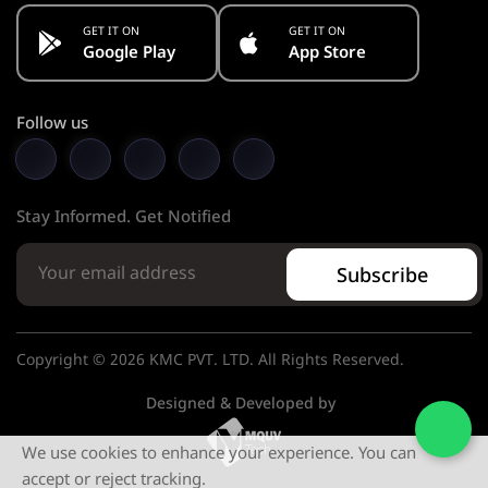
GET IT ON
GET IT ON
Google Play
App Store
Follow us
Stay Informed. Get Notified
Subscribe
Copyright © 2026 KMC PVT. LTD. All Rights Reserved.
Designed & Developed by
We use cookies to enhance your experience. You can
accept or reject tracking.