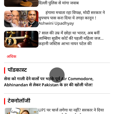
गाज़ियाबाद में मुठभेड़, 3 ड्रग तस्कर गिरफ्तार, 21 किलो गांजा
दिल्ली पुलिस से मांगा जवाब
बरामद
हंगामा मचाता रहा विपक्ष, मोदी सरकार ने
चुपचाप पास करा दिया ये तगड़ा कानून !
Ashwini Upadhyay
7 साल की उम्र में छोड़ा था भारत, अब बनीं
जाम्बिया सुप्रीम कोर्ट की पहली महिला जज…
कहानी जस्टिस आभा नायर पटेल की
अधिक
पॉडकास्ट
सेना को गाली देने वालों पर भड़के पूर्व Air Commodore,
Abhinandan से लेकर Pakistan के डर की खोली पोल!
टेक्नोलॉजी
UPI पर चार्ज लगेगा या नहीं? सरकार ने दिया