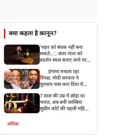
क्या कहता है कानून?
‘शहर को बंधक नहीं बना
सकते…’, जंतर-मंतर को
प्रदर्शन स्थल बनाए जाने पर
कोर्ट को आपत्ति, दिल्ली
हंगामा मचाता रहा
पुलिस से मांगा जवाब
विपक्ष, मोदी सरकार ने
चुपचाप पास करा दिया ये
तगड़ा कानून ! Ashwini
7 साल की उम्र में छोड़ा था
Upadhyay
भारत, अब बनीं जाम्बिया
सुप्रीम कोर्ट की पहली महिला
जज… कहानी जस्टिस आभा
नायर पटेल की
अधिक