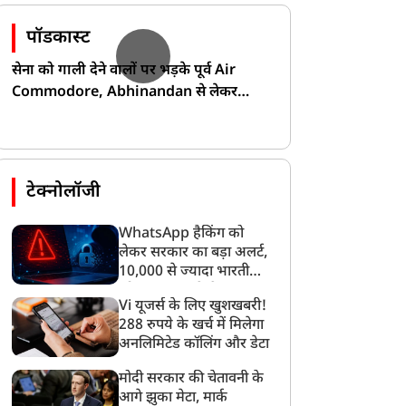
पॉडकास्ट
सेना को गाली देने वालों पर भड़के पूर्व Air
Commodore, Abhinandan से लेकर
Pakistan के डर की खोली पोल!
टेक्नोलॉजी
WhatsApp हैकिंग को
लेकर सरकार का बड़ा अलर्ट,
10,000 से ज्यादा भारतीयों
को साइबर हमले से बचाया
Vi यूजर्स के लिए खुशखबरी!
गया
288 रुपये के खर्च में मिलेगा
अनलिमिटेड कॉलिंग और डेटा
मोदी सरकार की चेतावनी के
आगे झुका मेटा, मार्क