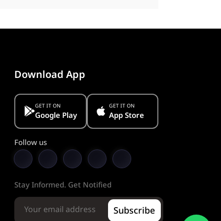
Download App
GET IT ON
GET IT ON
Google Play
App Store
Follow us
Stay Informed. Get Notified
Subscribe