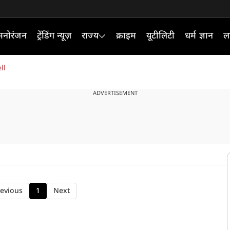
मनोरंजन
ट्रेंडिंग न्यूज़
राज्य
क्राइम
यूटीलिटी
धर्म ज्ञान
ल
ll
ADVERTISEMENT
evious
1
Next