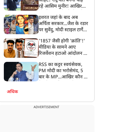
आहट? राष्ट्रपति बनना चाह
रहे आसिम मुनीर! आखिर
मोहसिन नकवी को ही क्यों
इशरत जहां के बाद अब
बनाया मोहरा?
अर्पिता सरकार...जैश के रडार
पर सुवेंदु, मोदी स्टाइल टार्गेट
करने की प्लानिंग, STF का
'1857 जैसी होगी 'क्रांति'!'
बड़ा एक्शन!
मीडिया के सामने आए
रिजर्वेशन हटाओ आंदोलन के
सूत्रधार वेदांश त्यागी, बता
RSS का कट्टर स्वयंसेवक,
दिया RHA का मास्टरप्लान
PM मोदी का भरोसेमंद, 5
बार के MP...आखिर कौन हैं
देश के नए शिक्षा मंत्री प्रह्लाद
जोशी?
अधिक
ADVERTISEMENT