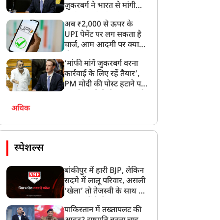
ज़ुकरबर्ग ने भारत से मांगी
माफ़ी, गलती भी स्वीकार की
अब ₹2,000 से ऊपर के
UPI पेमेंट पर लग सकता है
चार्ज, आम आदमी पर क्या
होगा असर?
‘मांफी मांगें जुकरबर्ग वरना
कार्रवाई के लिए रहें तैयार’,
PM मोदी की पोस्ट हटाने पर
संसदीय समिति ने Meta को
लगाई फटकार
अधिक
स्पेशल्स
बांकीपुर में हारी BJP, लेकिन
सदमे में लालू परिवार, असली
‘खेला’ तो तेजस्वी के साथ हो
गया, जानें कैसे
पाकिस्तान में तख्तापलट की