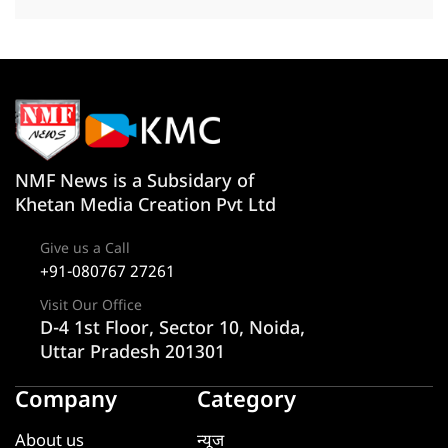
NMF News is a Subsidary of
Khetan Media Creation Pvt Ltd
Give us a Call
+91-080767 27261
Visit Our Office
D-4 1st Floor, Sector 10, Noida,
Uttar Pradesh 201301
Company
Category
About us
न्यूज