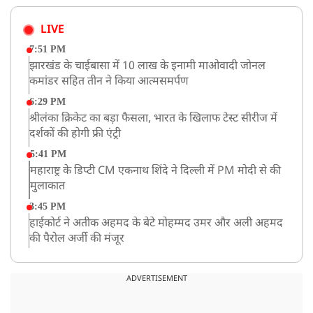
LIVE
7:51 PM
झारखंड के चाईबासा में 10 लाख के इनामी माओवादी जोनल
कमांडर सहित तीन ने किया आत्मसमर्पण
6:29 PM
श्रीलंका क्रिकेट का बड़ा फैसला, भारत के खिलाफ टेस्ट सीरीज में
दर्शकों की होगी फ्री एंट्री
5:41 PM
महाराष्ट्र के डिप्टी CM एकनाथ शिंदे ने दिल्ली में PM मोदी से की
मुलाकात
3:45 PM
हाईकोर्ट ने अतीक अहमद के बेटे मोहम्मद उमर और अली अहमद
की पैरोल अर्जी की मंजूर
12:59 PM
CM योगी का सपा पर हमला, कहा- वोट बैंक की राजनीति ने
ADVERTISEMENT
कारीगरों का सम्मान छीना
10:57 AM