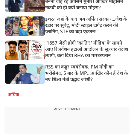
बनना चाह रहे आसिम मुनीर! आखिर मोहसिन
नकवी को ही क्यों बनाया मोहरा?
इशरत जहां के बाद अब अर्पिता सरकार...जैश के
रडार पर सुवेंदु, मोदी स्टाइल टार्गेट करने की
प्लानिंग, STF का बड़ा एक्शन!
'1857 जैसी होगी 'क्रांति'!' मीडिया के सामने
आए रिजर्वेशन हटाओ आंदोलन के सूत्रधार वेदांश
त्यागी, बता दिया RHA का मास्टरप्लान
RSS का कट्टर स्वयंसेवक, PM मोदी का
भरोसेमंद, 5 बार के MP...आखिर कौन हैं देश के
नए शिक्षा मंत्री प्रह्लाद जोशी?
अधिक
ADVERTISEMENT