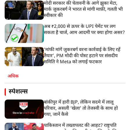
मोदी सरकार की चेतावनी के आगे झुका मेटा,
मार्क ज़ुकरबर्ग ने भारत से मांगी माफ़ी, गलती भी
स्वीकार की
अब ₹2,000 से ऊपर के UPI पेमेंट पर लग
सकता है चार्ज, आम आदमी पर क्या होगा असर?
‘मांफी मांगें जुकरबर्ग वरना कार्रवाई के लिए रहें
तैयार’, PM मोदी की पोस्ट हटाने पर संसदीय
समिति ने Meta को लगाई फटकार
अधिक
स्पेशल्स
बांकीपुर में हारी BJP, लेकिन सदमे में लालू
परिवार, असली ‘खेला’ तो तेजस्वी के साथ हो
गया, जानें कैसे
पाकिस्तान में तख्तापलट की आहट? राष्ट्रपति