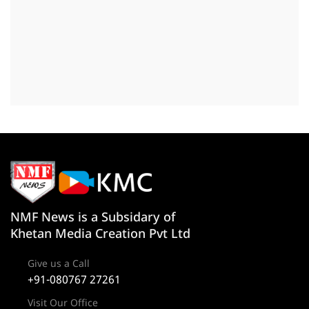
NMF News is a Subsidary of
Khetan Media Creation Pvt Ltd
Give us a Call
+91-080767 27261
Visit Our Office