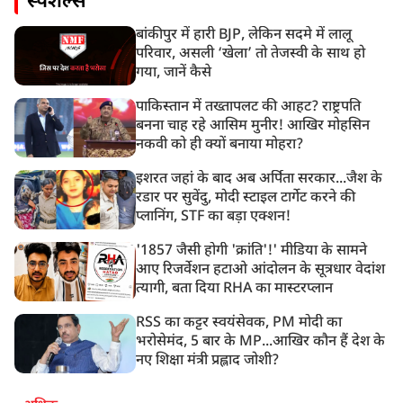
स्पेशल्स
बांकीपुर में हारी BJP, लेकिन सदमे में लालू
परिवार, असली ‘खेला’ तो तेजस्वी के साथ हो
गया, जानें कैसे
पाकिस्तान में तख्तापलट की आहट? राष्ट्रपति
बनना चाह रहे आसिम मुनीर! आखिर मोहसिन
नकवी को ही क्यों बनाया मोहरा?
इशरत जहां के बाद अब अर्पिता सरकार...जैश के
रडार पर सुवेंदु, मोदी स्टाइल टार्गेट करने की
प्लानिंग, STF का बड़ा एक्शन!
'1857 जैसी होगी 'क्रांति'!' मीडिया के सामने
आए रिजर्वेशन हटाओ आंदोलन के सूत्रधार वेदांश
त्यागी, बता दिया RHA का मास्टरप्लान
RSS का कट्टर स्वयंसेवक, PM मोदी का
भरोसेमंद, 5 बार के MP...आखिर कौन हैं देश के
नए शिक्षा मंत्री प्रह्लाद जोशी?