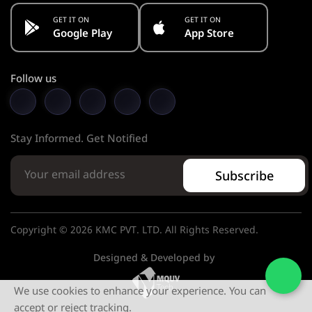
GET IT ON
GET IT ON
Google Play
App Store
Follow us
Stay Informed. Get Notified
Subscribe
Copyright © 2026 KMC PVT. LTD. All Rights Reserved.
Designed & Developed by
We use cookies to enhance your experience. You can
accept or reject tracking.