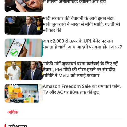
में मिलेगा अनलिमिटेड कॉलिंग और डेटा
मोदी सरकार की चेतावनी के आगे झुका मेटा,
मार्क ज़ुकरबर्ग ने भारत से मांगी माफ़ी, गलती भी
स्वीकार की
अब ₹2,000 से ऊपर के UPI पेमेंट पर लग
सकता है चार्ज, आम आदमी पर क्या होगा असर?
‘मांफी मांगें जुकरबर्ग वरना कार्रवाई के लिए रहें
तैयार’, PM मोदी की पोस्ट हटाने पर संसदीय
समिति ने Meta को लगाई फटकार
Amazon Freedom Sale का धमाका! फोन,
TV और AC पर 80% तक की छूट
अधिक