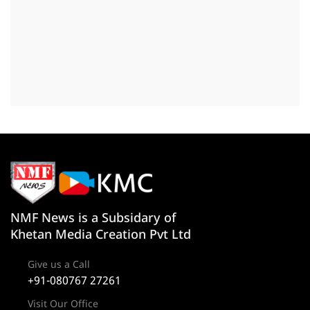
NMF News is a Subsidary of
Khetan Media Creation Pvt Ltd
Give us a Call
+91-080767 27261
Visit Our Office