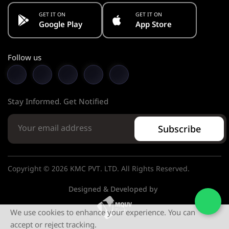
GET IT ON
GET IT ON
Google Play
App Store
Follow us
Stay Informed. Get Notified
Subscribe
Copyright © 2026 KMC PVT. LTD. All Rights Reserved.
Designed & Developed by
We use cookies to enhance your experience. You can
accept or reject tracking.