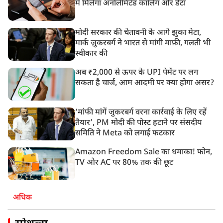
में मिलेगा अनलिमिटेड कॉलिंग और डेटा
मोदी सरकार की चेतावनी के आगे झुका मेटा,
मार्क ज़ुकरबर्ग ने भारत से मांगी माफ़ी, गलती भी
स्वीकार की
अब ₹2,000 से ऊपर के UPI पेमेंट पर लग
सकता है चार्ज, आम आदमी पर क्या होगा असर?
‘मांफी मांगें जुकरबर्ग वरना कार्रवाई के लिए रहें
तैयार’, PM मोदी की पोस्ट हटाने पर संसदीय
समिति ने Meta को लगाई फटकार
Amazon Freedom Sale का धमाका! फोन,
TV और AC पर 80% तक की छूट
अधिक