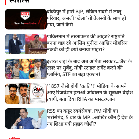
स्पेशल्स
बांकीपुर में हारी BJP, लेकिन सदमे में लालू
परिवार, असली ‘खेला’ तो तेजस्वी के साथ हो
गया, जानें कैसे
पाकिस्तान में तख्तापलट की आहट? राष्ट्रपति
बनना चाह रहे आसिम मुनीर! आखिर मोहसिन
नकवी को ही क्यों बनाया मोहरा?
इशरत जहां के बाद अब अर्पिता सरकार...जैश के
रडार पर सुवेंदु, मोदी स्टाइल टार्गेट करने की
प्लानिंग, STF का बड़ा एक्शन!
'1857 जैसी होगी 'क्रांति'!' मीडिया के सामने
आए रिजर्वेशन हटाओ आंदोलन के सूत्रधार वेदांश
त्यागी, बता दिया RHA का मास्टरप्लान
RSS का कट्टर स्वयंसेवक, PM मोदी का
भरोसेमंद, 5 बार के MP...आखिर कौन हैं देश के
नए शिक्षा मंत्री प्रह्लाद जोशी?