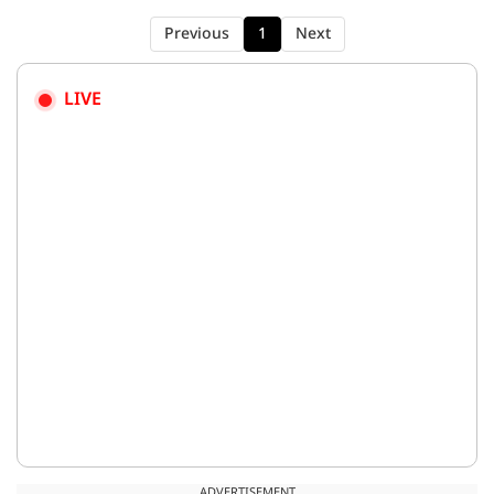
खिलाफ 3 मैचों की वनडे सीरीज में खेलते दिखेंगे.
Previous
1
Next
LIVE
ADVERTISEMENT