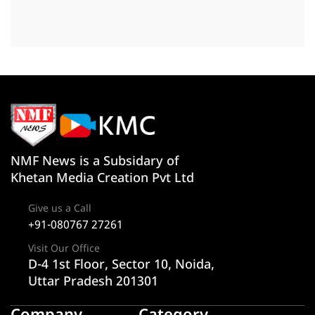
NMF News is a Subsidary of
Khetan Media Creation Pvt Ltd
Give us a Call
+91-080767 27261
Visit Our Office
D-4 1st Floor, Sector 10, Noida,
Uttar Pradesh 201301