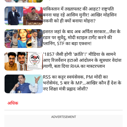
पाकिस्तान में तख्तापलट की आहट? राष्ट्रपति
बनना चाह रहे आसिम मुनीर! आखिर मोहसिन
नकवी को ही क्यों बनाया मोहरा?
इशरत जहां के बाद अब अर्पिता सरकार...जैश के
रडार पर सुवेंदु, मोदी स्टाइल टार्गेट करने की
प्लानिंग, STF का बड़ा एक्शन!
'1857 जैसी होगी 'क्रांति'!' मीडिया के सामने
आए रिजर्वेशन हटाओ आंदोलन के सूत्रधार वेदांश
त्यागी, बता दिया RHA का मास्टरप्लान
RSS का कट्टर स्वयंसेवक, PM मोदी का
भरोसेमंद, 5 बार के MP...आखिर कौन हैं देश के
नए शिक्षा मंत्री प्रह्लाद जोशी?
अधिक
ADVERTISEMENT