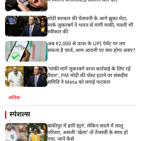
में मिलेगा अनलिमिटेड कॉलिंग और डेटा
मोदी सरकार की चेतावनी के आगे झुका मेटा,
मार्क ज़ुकरबर्ग ने भारत से मांगी माफ़ी, गलती भी
स्वीकार की
अब ₹2,000 से ऊपर के UPI पेमेंट पर लग
सकता है चार्ज, आम आदमी पर क्या होगा असर?
‘मांफी मांगें जुकरबर्ग वरना कार्रवाई के लिए रहें
तैयार’, PM मोदी की पोस्ट हटाने पर संसदीय
समिति ने Meta को लगाई फटकार
अधिक
स्पेशल्स
बांकीपुर में हारी BJP, लेकिन सदमे में लालू
परिवार, असली ‘खेला’ तो तेजस्वी के साथ हो
गया, जानें कैसे